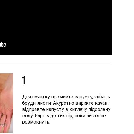
1
Для початку промийте капусту, зніміть
брудні листи. Акуратно виріжте качан і
відправте капусту в киплячу підсолену
воду. Варіть до тих пір, поки листя не
розмокнуть.