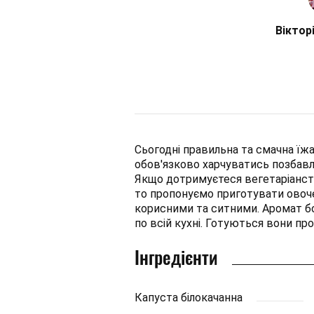
Віктор
Сьогодні правильна та смачна їжа
обов'язково харчуватись позбав
Якщо дотримуєтеся вегетаріанств
то пропонуємо приготувати овоче
корисними та ситними. Аромат б
по всій кухні. Готуються вони п
Інгредієнти
Капуста білокачанна