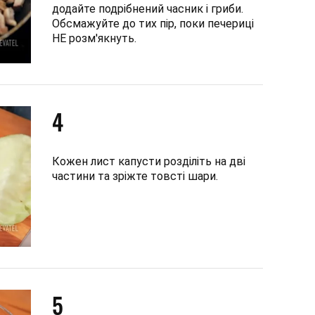
додайте подрібнений часник і гриби.
Обсмажуйте до тих пір, поки печериці
НЕ розм'якнуть.
4
Кожен лист капусти розділіть на дві
частини та зріжте товсті шари.
5