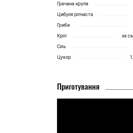
Гречана крупа
Цибуля ріпчаста
Гриби
Кріп
за с
Сіль
Цукор
1
Приготування