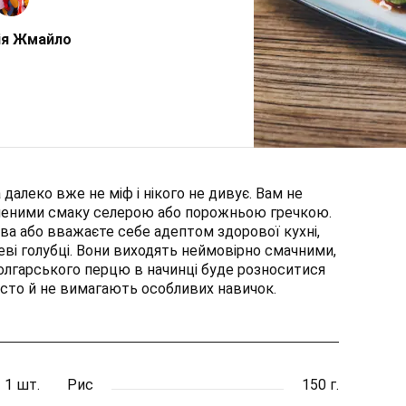
ія Жмайло
 далеко вже не міф і нікого не дивує. Вам не
леними смаку селерою або порожньою гречкою.
а або вважаєте себе адептом здорової кухні,
ві голубці. Вони виходять неймовірно смачними,
олгарського перцю в начинці буде розноситися
росто й не вимагають особливих навичок.
1 шт.
Рис
150 г.