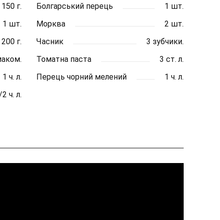
150 г.
Болгарський перець
1 шт.
1 шт.
Морква
2 шт.
200 г.
Часник
3 зубчики.
маком.
Томатна паста
3 ст. л.
1 ч. л.
Перець чорний мелений
1 ч. л.
/2 ч. л.