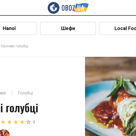
Напої
Шефи
Local Fo
Овочеві голубці
ави
Голубці
і голубці
4