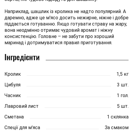
Наприклад, шашлик із кролика не надто популярний. А
даремно, адже це м'ясо досить нежирне, ніжне і добре
піддається готуванню. Якщо готувати страву на жару,
вона неодмінно отримає чудовий аромат і ніжну
консистенцію. Головне – не забути про хороший
маринад і дотримуватися правил приготування.
Інгредієнти
Кролик
1,5 кг
Цибуля
3 шт.
Часник
1 гол.
Лавровий лист
5 шт.
Сметана
1 склянка
Спеції для м'яса
За смаком