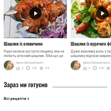
Шашлик із яловичини
Шашлик із курячого ф
Рідко можна зустріти людину, яка не
Дуже важливу роль у пр
любить м'ясний шашлик. Хіба що це
шашлику відіграє марин
стосується вегетаріанців. Але якщо
йому м'ясо добре просо
Ірина Мельниченко
Ірина Мельниченко
ви любите м'ясні страви, то, швидше
виходить м'яким і ніжним
5
150
4.5
6
150
за все, ...
важливо ...
Зараз ми готуємо
Всі рецепти