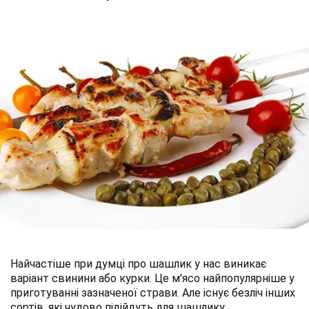
Найчастіше при думці про шашлик у нас виникає
варіант свинини або курки. Це м'ясо найпопулярніше у
приготуванні зазначеної страви. Але існує безліч інших
сортів, які чудово підійдуть для шашлику.