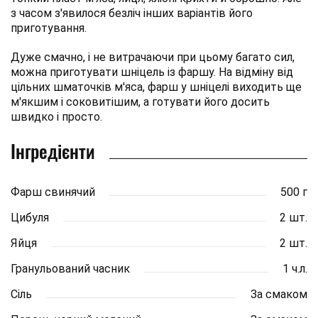
з часом з'явилося безліч інших варіантів його
приготування.
Дуже смачно, і не витрачаючи при цьому багато сил,
можна приготувати шніцель із фаршу. На відміну від
цільних шматочків м'яса, фарш у шніцелі виходить ще
м'якшим і соковитішим, а готувати його досить
швидко і просто.
Інгредієнти
Фарш свинячий
500 г
Цибуля
2 шт.
Яйця
2 шт.
Гранульований часник
1 ч.л.
Сіль
За смаком