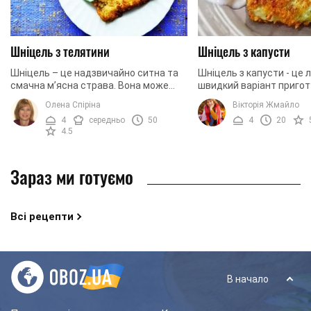
Шніцель з телятини
Шніцель з капусти
Шніцель – це надзвичайно ситна та
Шніцель з капусти - це л
смачна м’ясна страва. Вона може
швидкий варіант приго
прекрасно смакувати як основна або
овочевих котлет. Все на
Олена Спіріна
Вікторія Жмайло
вдало поєднатися з будь-яким
просто в даному рецепт
4
середньо
50
4
20
гарніром. Ми ...
навіть не доведеться ...
4.5
Зараз ми готуємо
Всі рецепти
В начало