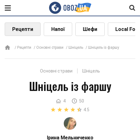
Рецепти
Напої
Шефи
Local Foo
Рецепти
Основні страви
Шніцель
Шніцель із фаршу
Основні страви
Шніцель
Шніцель із фаршу
4
50
4.5
Ірина Мельниченко