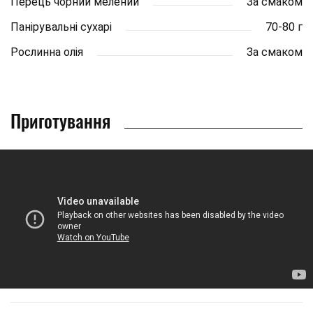
Перець чорний мелений
За смаком
Панірувальні сухарі
70-80 г
Рослинна олія
За смаком
Приготування