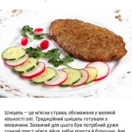
Шніцель – це м'ясна страва, обсмажена у великій
кількості олії. Традиційний шніцель готували з
яловичини. Зазвичай для цього був потрібний дуже
тонкий пласт м'яса, яйця, хлібні крихти й борошно. Але