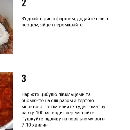
2
З'єднайте рис з фаршем, додайте сіль з
перцем, яйце і перемішайте.
3
Наріжте цибулю півкільцями та
обсмажте на олії разом з тертою
морквою. Потім влийте туди томатну
пасту, 100 мл води і перемішайте.
Тушкуйте підливу на повільному вогні
7-10 хвилин.