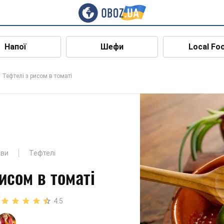
Напої
Шефи
Local Fo
Тефтелі з рисом в томаті
ави
Тефтелі
исом в томаті
4.5