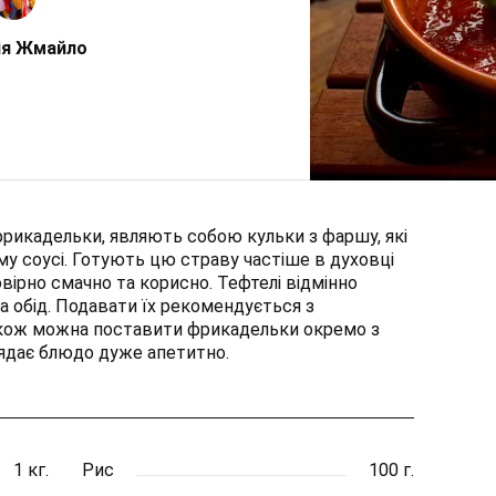
ія Жмайло
фрикадельки, являють собою кульки з фаршу, які
у соусі. Готують цю страву частіше в духовці
вірно смачно та корисно. Тефтелі відмінно
на обід. Подавати їх рекомендується з
акож можна поставити фрикадельки окремо з
лядає блюдо дуже апетитно.
1 кг.
Рис
100 г.