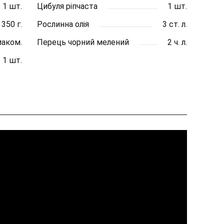
1 шт.
Цибуля ріпчаста
1 шт.
350 г.
Рослинна олія
3 ст. л.
маком.
Перець чорний мелений
2 ч. л.
1 шт.