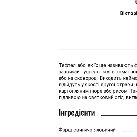
Віктор
Тефтелі або, як їх ще називають 
зазвичай тушкуються в томатном
або на сковороді. Виходить неймо
підійдуть у якості другої страви 
картопляним пюре або рисом. Т
підливою на святковий стіл, виг
Інгредієнти
Фарш свинячо-яловичий