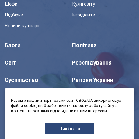
Шефи
Кухні світу
Підбірки
Інгрідієнти
Новини кулінарії
Блоги
Політика
Світ
Розслідування
Суспільство
Регіони України
Шоу
Спорт
Разом з нашими партнерами сайт OBOZ.UA використовує
файли cookie, щоб забезпечити належну роботу сайту, а
контент та реклама відповідали вашим інтересам.
Моя школа
Авто
Прийняти
MedOboz
Економіка