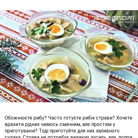
Обожнюєте рибу? Часто готуєте рибні страви? Хочете
вразити рідних чимось смачним, але простим у
приготуванні? Тоді приготуйте для них заливного
судака. Страва не потребує великих зусиль, але, попри