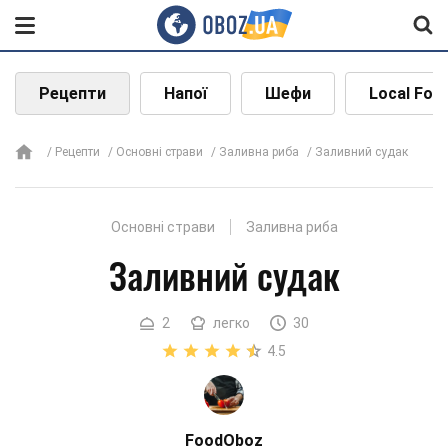
Рецепти
Напої
Шефи
Local Foo
Рецепти
Основні страви
Заливна риба
Заливний судак
Основні страви
Заливна риба
Заливний судак
2
легко
30
4.5
FoodOboz