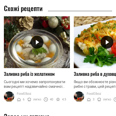
Схожі рецепти
Заливна риба із желатином
Заливна риба в духовц
Сьогодні ми хочемо запропонувати
Якщо ви обожнюєте різн
вам рецепт надзвичайно смачної
рибні страви, цей рецеп
заливної риби. В основі страви в нас
Сьогодні ми готуємо зал
FoodOboz
FoodOboz
тунець. Це ніжна та м’яка на смак
духовці. Основним інгр
6
легко
40
4.5
3
легко
риба, тому ...
страви буде ...