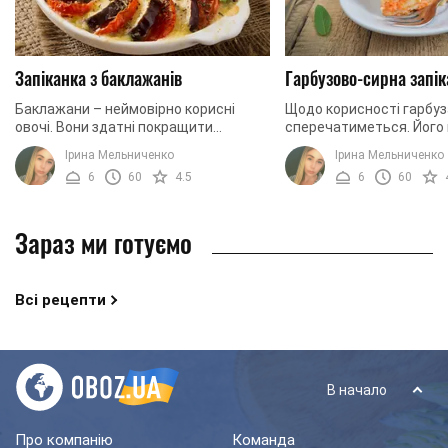
Запіканка з баклажанів
Гарбузово-сирна запік
Баклажани – неймовірно корисні
Щодо корисності гарбуза
овочі. Вони здатні покращити
сперечатиметься. Його 
пам'ять, а також служать
вживати, якщо ви турбу
Ірина Мельниченко
Ірина Мельниченко
прекрасним антиоксидантом. Крім
своє здоров'я. Крім того,
6
60
4.5
6
60
того, вживання баклажанів ...
пригоді людям, ...
Зараз ми готуємо
Всі рецепти
В начало
Про компанію
Команда