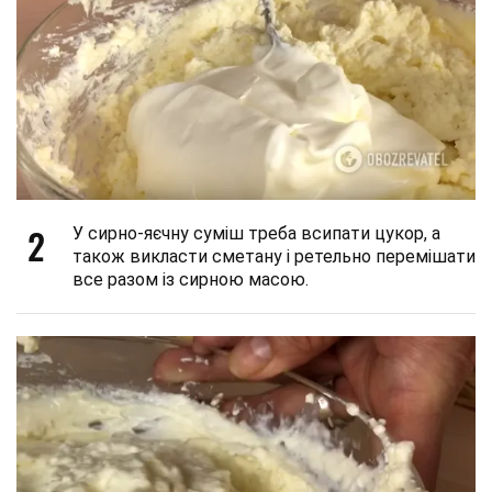
2
У сирно-яєчну суміш треба всипати цукор, а
також викласти сметану і ретельно перемішати
все разом із сирною масою.