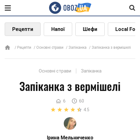
Рецепти
Напої
Шефи
Local Foo
Рецепти
Основні страви
Запіканка
Запіканка з вермішелі
Основні страви
Запіканка
Запіканка з вермішелі
6
60
4.5
Ірина Мельниченко