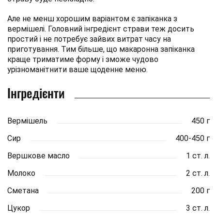
Але не менш хорошим варіантом є запіканка з
вермішелі. Головний інгредієнт страви теж досить
простий і не потребує зайвих витрат часу на
приготування. Тим більше, що макаронна запіканка
краще триматиме форму і зможе чудово
урізноманітнити ваше щоденне меню.
Інгредієнти
Вермішель
450 г
Сир
400-450 г
Вершкове масло
1 ст. л.
Молоко
2 ст. л.
Сметана
200 г
Цукор
3 ст. л.