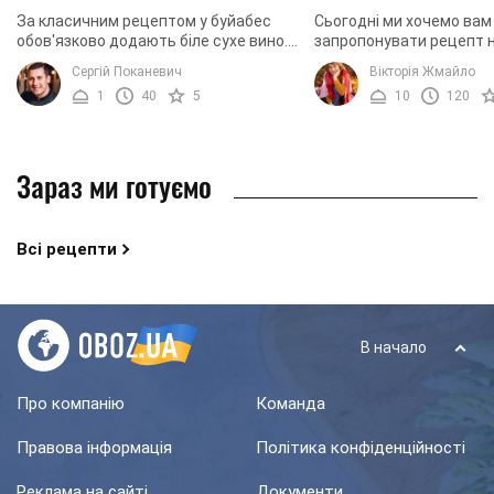
За класичним рецептом у буйабес
Сьогодні ми хочемо вам
обов'язково додають біле сухе вино.
запропонувати рецепт 
Воно збагачує смак страви, не
смачного, ароматного т
Сергій Поканевич
Вікторія Жмайло
обтяжуючи його алкогольним
супу, який має назву "Бу
1
40
5
10
120
присмаком. Поєднання ...
страва французької ...
Зараз ми готуємо
Всі рецепти
В начало
Про компанію
Команда
Правова інформація
Політика конфіденційності
Реклама на сайті
Документи