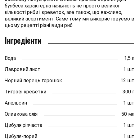
буябеса характерна наявність не просто великої
кількості риби і креветок, але також, що важливо,
великий асортимент. Саме тому ми використовуємо в
цьому рецепті різні види риб.
Інгредієнти
Вода
1,5 л
Лавровий лист
1 шт
Чорний перець горошок
12 шт
Тигрові креветки
300 г
Апельсин
1 шт
Оливкова олія
50 мл
Цибуля ріпчаста
1 шт
Цибуля-порей
1 шт