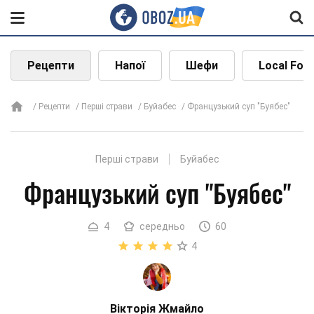
Рецепти
Напої
Шефи
Local Foo
Рецепти
Перші страви
Буйабес
Французький суп "Буябес"
Перші страви
Буйабес
Французький суп "Буябес"
4
середньо
60
4
Вікторія Жмайло