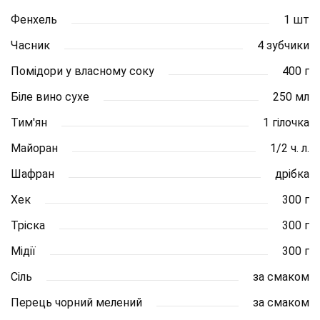
Фенхель
1 шт
Часник
4 зубчики
Помідори у власному соку
400 г
Біле вино сухе
250 мл
Тим'ян
1 гілочка
Майоран
1/2 ч. л.
Шафран
дрібка
Хек
300 г
Тріска
300 г
Мідії
300 г
Сіль
за смаком
Перець чорний мелений
за смаком