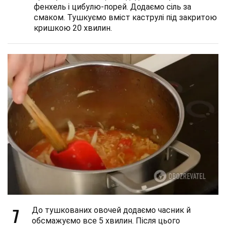
фенхель і цибулю-порей. Додаємо сіль за
смаком. Тушкуємо вміст каструлі під закритою
кришкою 20 хвилин.
7
До тушкованих овочей додаємо часник й
обсмажуємо все 5 хвилин. Після цього