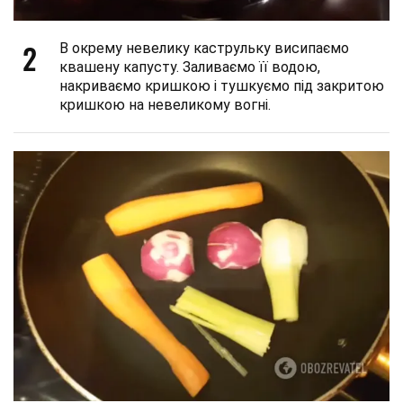
2
В окрему невелику каструльку висипаємо
квашену капусту. Заливаємо її водою,
накриваємо кришкою і тушкуємо під закритою
кришкою на невеликому вогні.