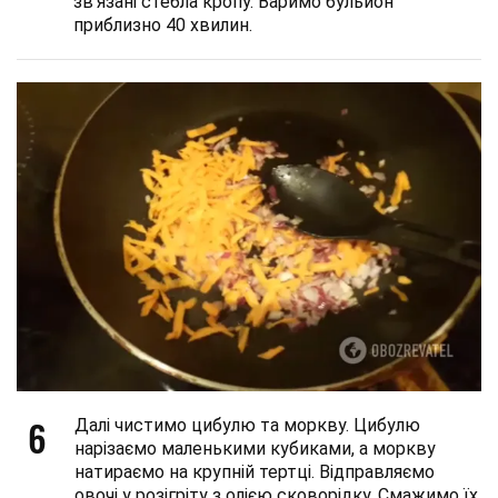
зв’язані стебла кропу. Варимо бульйон
приблизно 40 хвилин.
6
Далі чистимо цибулю та моркву. Цибулю
нарізаємо маленькими кубиками, а моркву
натираємо на крупній тертці. Відправляємо
овочі у розігріту з олією сковорідку. Смажимо їх