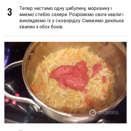
3
Тепер чистимо одну цибулину, морквину і
миємо стебло селери. Розрізаємо овочі навпіл і
викладаємо їх у сковорідку. Смажимо декілька
хвилин з обох боків.