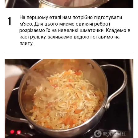
1
На першому етапі нам потрібно підготувати
м’ясо. Для цього миємо свинячі ребра і
розрізаємо їх на невеликі шматочки. Кладемо в
каструльку, заливаємо водою і ставимо на
плиту.