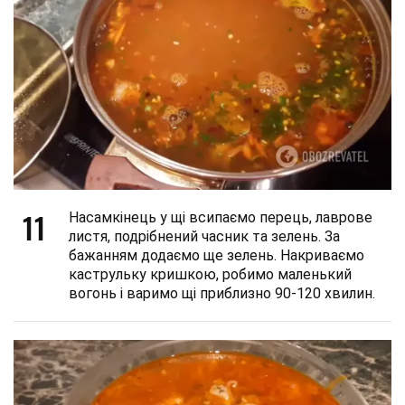
11
Насамкінець у щі всипаємо перець, лаврове
листя, подрібнений часник та зелень. За
бажанням додаємо ще зелень. Накриваємо
каструльку кришкою, робимо маленький
вогонь і варимо щі приблизно 90-120 хвилин.