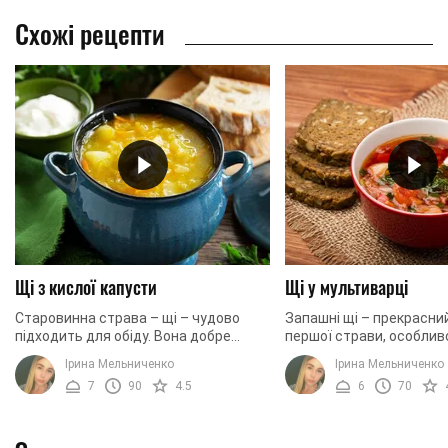
Схожі рецепти
Щі з кислої капусти
Щі у мультиварці
Старовинна страва – щі – чудово
Запашні щі – прекрасни
підходить для обіду. Вона добре
першої страви, особливо
насичує, не є занадто жирною, маючи
дні. Ситний, густий суп 
Ірина Мельниченко
Ірина Мельниченко
при цьому досить багатогранний
дуже просто і має чудов
7
90
4.5
6
70
смак. Головний ...
інших супів ...