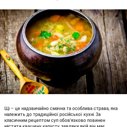
Щі – це надзвичайно смачна та особлива страва, яка
належить до традиційної російської кухні. За
класичним рецептом суп обов’язково повинен
містити квашену капусту, завдяки якій він має