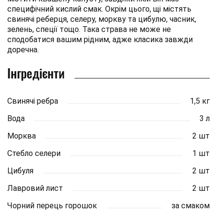
специфічний кислий смак. Окрім цього, щі містять
свинячі реберця, селеру, моркву та цибулю, часник,
зелень, спеції тощо. Така страва не може не
сподобатися вашим рідним, адже класика завжди
доречна.
Інгредієнти
Свинячі ребра
1,5 кг
Вода
3 л
Морква
2 шт
Стебло селери
1 шт
Цибуля
2 шт
Лавровий лист
2 шт
Чорний перець горошок
за смаком