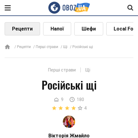
Рецепти
Напої
Шефи
Local Foo
Рецепти
Перші страви
Щі
Російські щі
Перші страви
Щі
Російські щі
9
180
4
Вікторія Жмайло