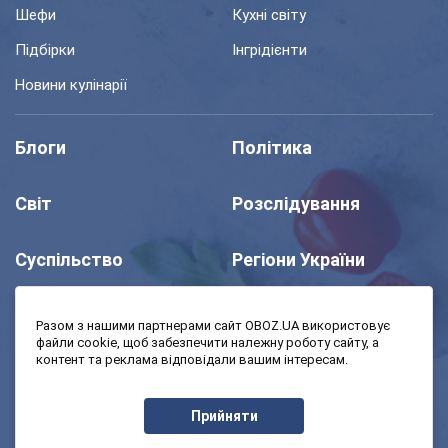
Шефи
Кухні світу
Підбірки
Інгрідієнти
Новини кулінарії
Блоги
Політика
Світ
Розслідування
Суспільство
Регіони України
Шоу
Спорт
Разом з нашими партнерами сайт OBOZ.UA використовує
файли cookie, щоб забезпечити належну роботу сайту, а
контент та реклама відповідали вашим інтересам.
Моя школа
Авто
Прийняти
MedOboz
Економіка