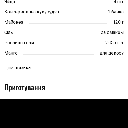
Яйця
4 шт
Консервована кукурудза
1 банка
Майонез
120 г
Сіль
за смаком
Рослинна олія
2-3 ст. л.
Манго
для декору
Ціна:
низька
Приготування