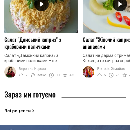
Салат "Дамський каприз" з
Салат "Жіночий каприз
крабовими паличками
ананасами
Салат «Дамський каприз» з
Салат не дарма отримав
крабовими паличками – це
Кожен, хто хоч раз спро
фантастична страва, яка поєднала в
каприз", обов'язково ві
Вероніка Нерозя
Вікторія Жмайло
собі ідеальні характеристики смаку,
рецепт у скарбничку св
2
легко
30
4.5
5
25
аромату і навіть вигляду. ...
страв. Для ...
Зараз ми готуємо
Всі рецепти