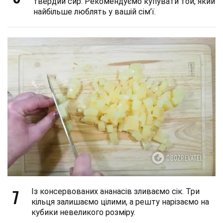
твердий сир. Рекомендуємо купувати той, який
найбільше люблять у вашій сім’ї.
7
Із консервованих ананасів зливаємо сік. Три
кільця залишаємо цілими, а решту нарізаємо на
кубики невеликого розміру.