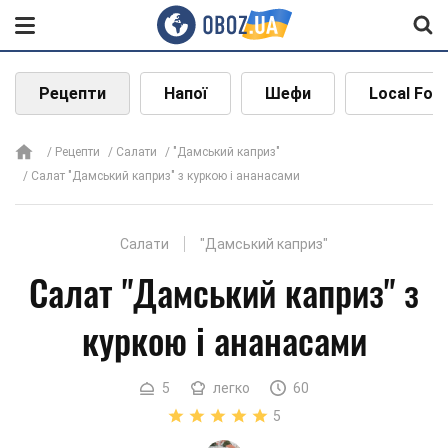
Рецепти
Напої
Шефи
Local Foo
Рецепти
Салати
"Дамський каприз"
Салат "Дамський каприз" з куркою і ананасами
Салати
"Дамський каприз"
Салат "Дамський каприз" з
куркою і ананасами
5
легко
60
5