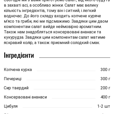
в захваті всі, а особливо жінки. Салат має велику
кількість інгредієнтів, тому він і ситний, і легкий
водночас. До його складу входить копчене куряче
м’ясо та гриби, які ми підсмажимо. Завдяки цим двом
компонентам салат вийде неймовірно ароматним.
Також нам знадобляться консервовані ананаси та
кукурудза. Завдяки цим компонентам салат матиме
яскравий колір, а також приємний солодкий смак.
Інгредієнти
Копчена курка
300 г
Печериці
300 г
Сир твердий
200 г
Консервовані ананаси
400 г
Цибуля
1-2 шт