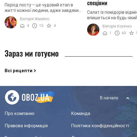
спеціями
Період посту – це чудовий етап в
житті кожної людини, адже завдяки
Салат із помідорів відмі
цьому ми очищуємося морально та
впишеться на будь-яки
Вікторія Жмайло
фізично. Ми підготували для вас
стіл. Рецепт дуже прост
4
15
4
Вікторія Козечко
добірку салатів, ...
приготуванні, а більшіст
1
60
завжди є у господинь ...
Зараз ми готуємо
Всі рецепти
В начало
Про компанію
Команда
Правова інформація
Політика конфіденційності