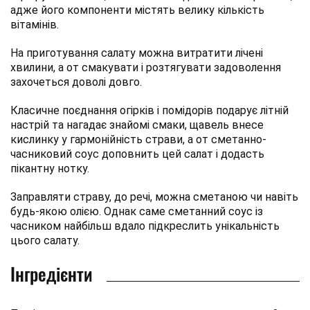
адже його компоненти містять велику кількість
вітамінів.
На приготування салату можна витратити лічені
хвилини, а от смакувати і розтягувати задоволення
захочеться доволі довго.
Класичне поєднання огірків і помідорів подарує літній
настрій та нагадає знайомі смаки, щавель внесе
кислинку у гармонійність страви, а от сметанно-
часниковий соус доповнить цей салат і додасть
пікантну нотку.
Заправляти страву, до речі, можна сметаною чи навіть
будь-якою олією. Однак саме сметанний соус із
часником найбільш вдало підкреслить унікальність
цього салату.
Інгредієнти