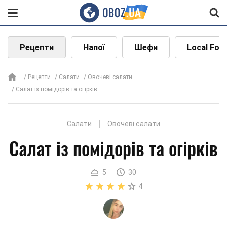
Рецепти
Напої
Шефи
Local Foo
Рецепти
Салати
Овочеві салати
Салат із помідорів та огірків
Салати
Овочеві салати
Салат із помідорів та огірків
5
30
4