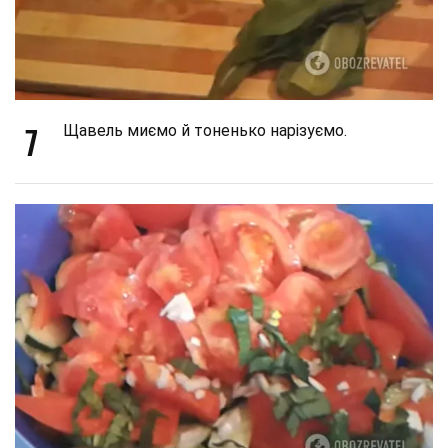
7
Щавель миємо й тоненько нарізуємо.