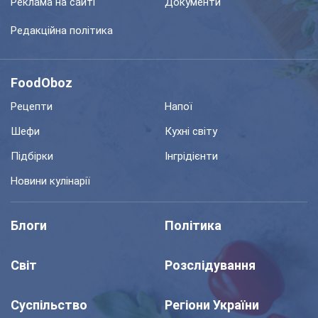
Реклама на сайті
Документи
Редакційна політика
FoodOboz
Рецепти
Напої
Шефи
Кухні світу
Підбірки
Інгрідієнти
Новини кулінарії
Блоги
Політика
Світ
Розслідування
Суспільство
Регіони України