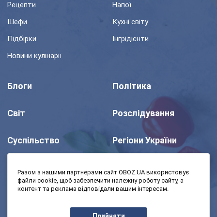
Рецепти
Напої
Шефи
Кухні світу
Підбірки
Інгрідієнти
Новини кулінарії
Блоги
Політика
Світ
Розслідування
Суспільство
Регіони України
Шоу
Спорт
Разом з нашими партнерами сайт OBOZ.UA використовує
файли cookie, щоб забезпечити належну роботу сайту, а
контент та реклама відповідали вашим інтересам.
Моя школа
Авто
Прийняти