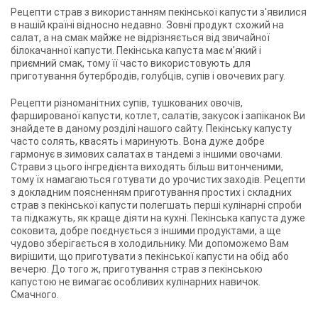
Рецепти страв з використанням пекінської капусти з'явилися
в нашій країні відносно недавно. Зовні продукт схожий на
салат, а на смак майже не відрізняється від звичайної
білокачанної капусти. Пекінська капуста має м'який і
приємний смак, тому її часто використовують для
приготування бутербродів, голубців, супів і овочевих рагу.
Рецепти різноманітних супів, тушкованих овочів,
фаршированої капусти, котлет, салатів, закусок і запіканок Ви
знайдете в даному розділі нашого сайту. Пекінську капусту
часто солять, квасять і маринують. Вона дуже добре
гармонує в зимових салатах в тандемі з іншими овочами.
Страви з цього інгредієнта виходять більш витонченими,
тому їх намагаються готувати до урочистих заходів. Рецепти
з докладним поясненням приготування простих і складних
страв з пекінської капусти полегшать перші кулінарні спроби
та підкажуть, як краще діяти на кухні. Пекінська капуста дуже
соковита, добре поєднується з іншими продуктами, а ще
чудово зберігається в холодильнику. Ми допоможемо Вам
вирішити, що приготувати з пекінської капусти на обід або
вечерю. До того ж, приготування страв з пекінською
капустою не вимагає особливих кулінарних навичок.
Смачного.