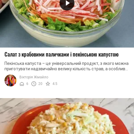
Салат з крабовими паличками і пекінською капустою
Пекінська капуста – це універсальний продукт, з якого можна
приготувати надзвичайно велику кількість страв, а особливо
салатів. Вона має нейтральний ...
Вікторія Жмайло
6
20
4.5