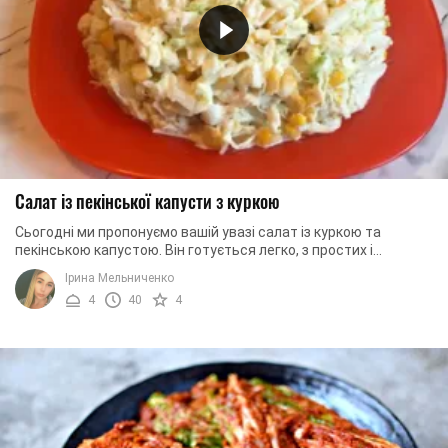
Салат із пекінської капусти з куркою
Сьогодні ми пропонуємо вашій увазі салат із куркою та
пекінською капустою. Він готується легко, з простих і
надзвичайно доступних інгредієнтів, а ...
Ірина Мельниченко
4
40
4