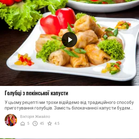
Голубці з пекінської капусти
У цьому рецепті ми трохи відійдемо від традиційного способу
приготування голубців. Замість білокачанної капусти будемо
використовувати листя ...
Вікторія Жмайло
5
45
4.5