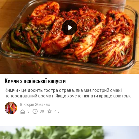
Кимчи з пекінської капусти
Кимчи - це досить гостра страва, яка має гострий смак і
непередаваний аромат. Якщо хочете пізнати краще азіатську
культуру, то почніть з її кухні. ...
Вікторія Жмайло
5
30
4.5