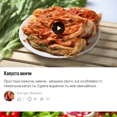
Капуста кимчи
Простіше кажучи, кимчи - квашені овочі, а в особливості,
пекінська капуста. Єдина відмінність між звичайною
квашеною капустою в тому, що корейці ...
Вікторія Жмайло
7
45
4.5