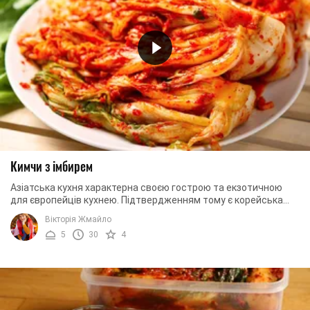
Кимчи з імбирем
Азіатська кухня характерна своєю гострою та екзотичною
для європейців кухнею. Підтвердженням тому є корейська
закуска кимчи. Страва являє собою ...
Вікторія Жмайло
5
30
4