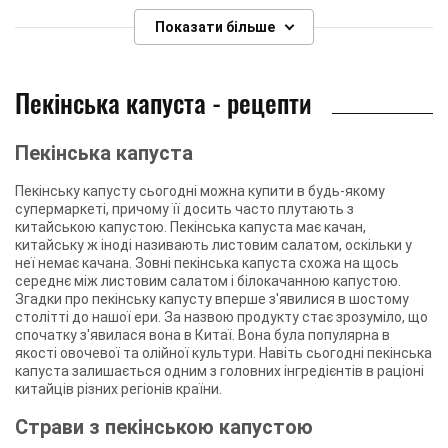
Показати більше
Пекінська капуста - рецепти
Пекінська капуста
Пекінську капусту сьогодні можна купити в будь-якому
супермаркеті, причому її досить часто плутають з
китайською капустою. Пекінська капуста має качан,
китайську ж іноді називають листовим салатом, оскільки у
неї немає качана. Зовні пекінська капуста схожа на щось
середнє між листовим салатом і білокачанною капустою.
Згадки про пекінську капусту вперше з'явилися в шостому
столітті до нашої ери. За назвою продукту стає зрозуміло, що
спочатку з'явилася вона в Китаї. Вона була популярна в
якості овочевої та олійної культури. Навіть сьогодні пекінська
капуста залишається одним з головних інгредієнтів в раціоні
китайців різних регіонів країни.
Страви з пекінською капустою