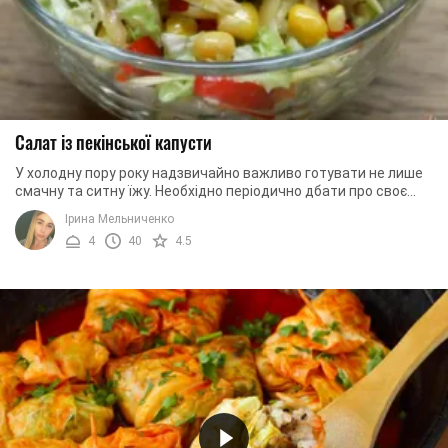
Салат із пекінської капусти
У холодну пору року надзвичайно важливо готувати не лише
смачну та ситну їжу. Необхідно періодично дбати про своє
здоров'я, готуючи корисні ...
Ірина Мельниченко
4
40
4.5