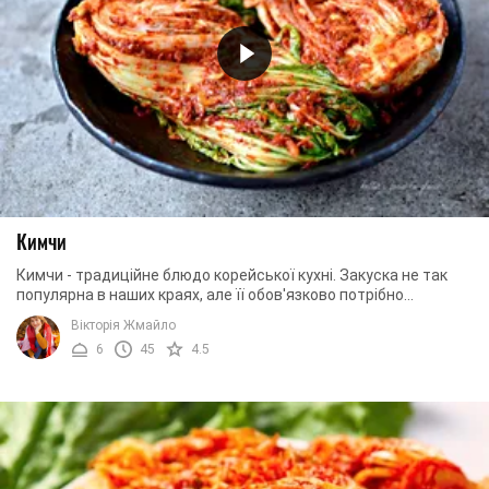
Кимчи
Кимчи - традиційне блюдо корейської кухні. Закуска не так
популярна в наших краях, але її обов'язково потрібно
спробувати. Страва являє собою ...
Вікторія Жмайло
6
45
4.5