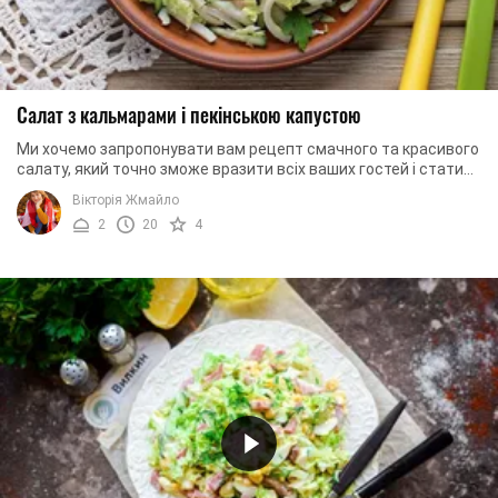
Салат з кальмарами і пекінською капустою
Ми хочемо запропонувати вам рецепт смачного та красивого
салату, який точно зможе вразити всіх ваших гостей і стати
окрасою святкового столу. До його ...
Вікторія Жмайло
2
20
4