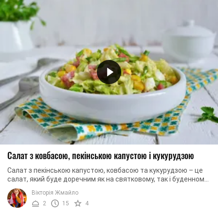
Салат з ковбасою, пекінською капустою і кукурудзою
Салат з пекінською капустою, ковбасою та кукурудзою – це
салат, який буде доречним як на святковому, так і буденному
столі. Хоча він легкий у ...
Вікторія Жмайло
2
15
4