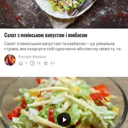
Салат з пекінською капустою і ковбасою
Салат з пекінською капустою та ковбасою – це унікальна
страва, яка поєднує в собі одночасно абсолютну свіжість та
легкість, а також ситість та ...
Вікторія Жмайло
3
15
4.5