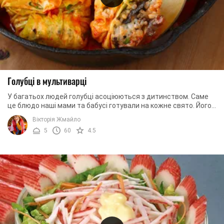
Голубці в мультиварці
У багатьох людей голубці асоціюються з дитинством. Саме
це блюдо наші мами та бабусі готували на кожне свято. Його
плюс в дешевизні інгредієнтів і ...
Вікторія Жмайло
5
60
4.5