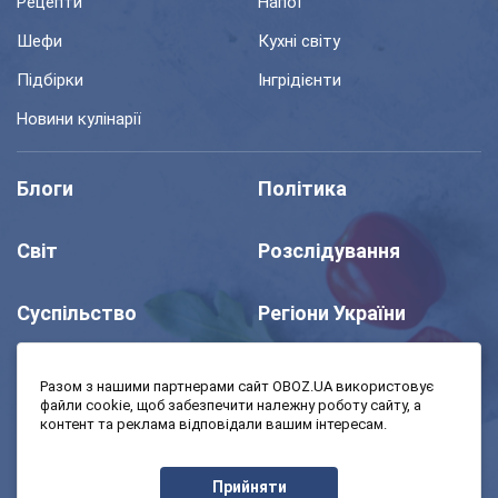
Рецепти
Напої
Шефи
Кухні світу
Підбірки
Інгрідієнти
Новини кулінарії
Блоги
Політика
Світ
Розслідування
Суспільство
Регіони України
Шоу
Спорт
Разом з нашими партнерами сайт OBOZ.UA використовує
файли cookie, щоб забезпечити належну роботу сайту, а
контент та реклама відповідали вашим інтересам.
Моя школа
Авто
Прийняти