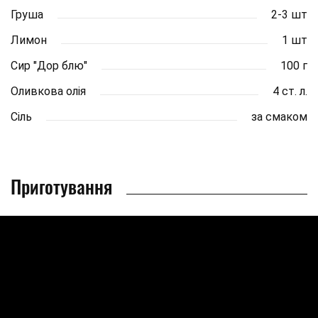
Груша
2-3 шт
Лимон
1 шт
Сир "Дор блю"
100 г
Оливкова олія
4 ст. л.
Сіль
за смаком
Приготування