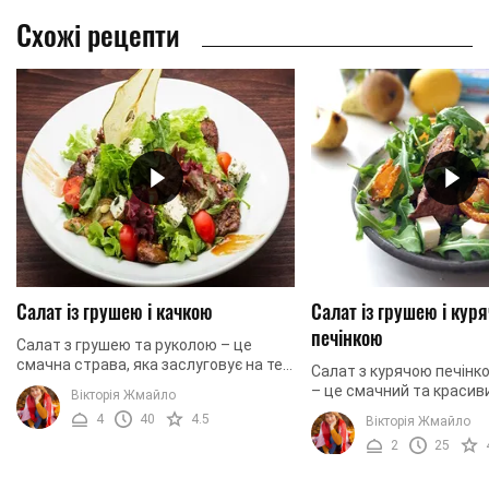
Схожі рецепти
Салат із грушею і качкою
Салат із грушею і кур
печінкою
Салат з грушею та руколою – це
смачна страва, яка заслуговує на те,
Салат з курячою печінк
щоб прикрасити ваш святковий стіл.
– це смачний та красиви
Вікторія Жмайло
Салат нескладний у приготуванні,
стане окрасою святково
4
40
4.5
Вікторія Жмайло
містить малу ...
подарує колосальне за
2
25
всім вашим ...