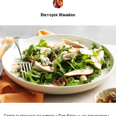
Вікторія Жмайло
Салат із грушею та сиром «Дор блю» – це вишукана і