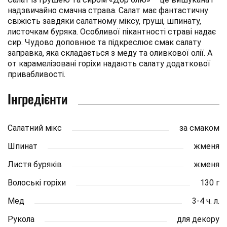
надзвичайно смачна страва. Салат має фантастичну
свіжість завдяки салатному міксу, груші, шпинату,
листочкам буряка. Особливої пікантності страві надає
сир. Чудово доповнює та підкреслює смак салату
заправка, яка складається з меду та оливкової олії. А
от карамелізовані горіхи надають салату додаткової
привабливості.
Інгредієнти
Салатний мікс
за смаком
Шпинат
жменя
Листя буряків
жменя
Волоські горіхи
130 г
Мед
3-4 ч. л.
Рукола
для декору