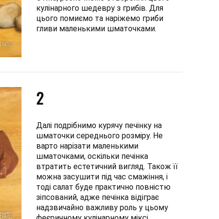
кулінарного шедевру з грибів. Для
цього помиємо та наріжемо гриби
гливи маленькими шматочками.
2
Далі подрібнимо курячу печінку на
шматочки середнього розміру. Не
варто нарізати маленькими
шматочками, оскільки печінка
втратить естетичний вигляд. Також її
можна засушити під час смажіння, і
тоді салат буде практично повністю
зіпсований, адже печінка відіграє
надзвичайно важливу роль у цьому
феєричному кулінарному міксі.