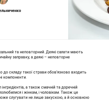
ельниченко
кальний та неповторний. Деякі салати мають
вичайну заправку, а деякі – неповторне
 що до складу такої страви обов’язково входить
бні компоненти.
інгредієнтів, а також смачній та доречній
полюбилися і жінкам, і чоловікам. Також це
 може слугувати не лише закускою, а й основною