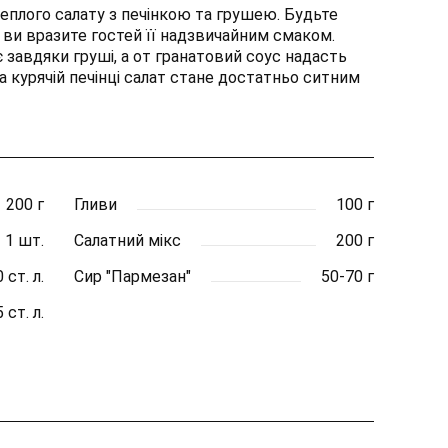
еплого салату з печінкою та грушею. Будьте
 ви вразите гостей її надзвичайним смаком.
 завдяки груші, а от гранатовий соус надасть
а курячій печінці салат стане достатньо ситним
200 г
Гливи
100 г
1 шт.
Салатний мікс
200 г
 ст. л.
Сир "Пармезан"
50-70 г
5 ст. л.