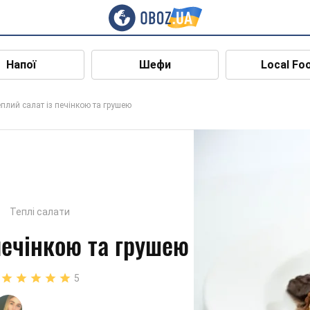
Напої
Шефи
Local Fo
плий салат із печінкою та грушею
Теплі салати
печінкою та грушею
5