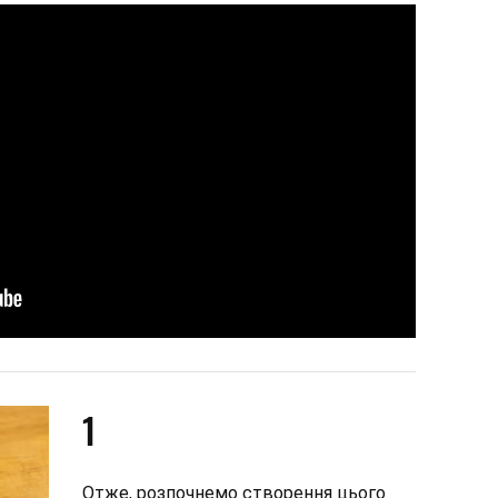
1
Отже, розпочнемо створення цього