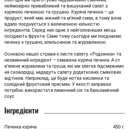
неймовірно привабливий та вишуканий салат з
курячою печінкою та грушею. Куряча печінка – це
продукт, який має ніжний та м’який смак, а тому вона
вдало поєднується з величезною кількістю
інгредієнтів. Серед них одне з найголовніших місць
посідають фрукти. Саме тому сьогодні ми поєднаємо
печінку з грушею, апельсином та журавлиною.
Основою нашої страви є листя салату. «Родзинка» та
незамінний інгредієнт – смажена куряча печінка. А от
в’ялена журавлина та груша, які ми злегка підсмажимо
на сковорідці, нададуть салату додаткових смакових
відтінків. Наприклад, це буде нотка кислинки та
солодкий фруктовий присмак. У якості заправки
потрібно використати лимонний сік та бальзамічний
соус.
Інгредієнти
Печінка куряча
450 г.