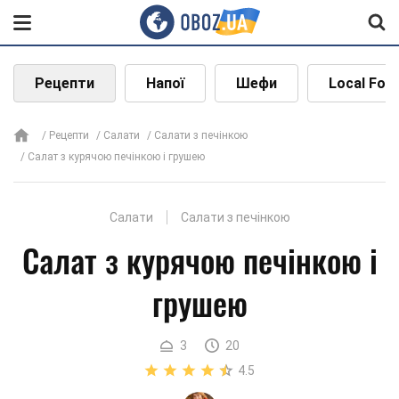
Рецепти
Напої
Шефи
Local Foo
Рецепти
Салати
Салати з печінкою
Салат з курячою печінкою і грушею
Салати
Салати з печінкою
Салат з курячою печінкою і
грушею
3
20
4.5