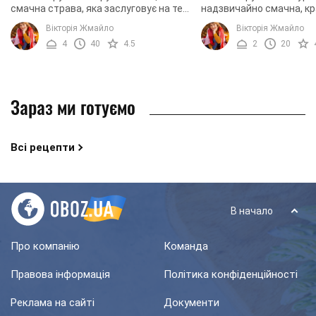
смачна страва, яка заслуговує на те,
надзвичайно смачна, кр
щоб прикрасити ваш святковий стіл.
ароматна страва, яка м
Вікторія Жмайло
Вікторія Жмайло
Салат нескладний у приготуванні,
та яскравий смак, який
4
40
4.5
2
20
містить малу ...
байдужим нікого. ...
Зараз ми готуємо
Всі рецепти
В начало
Про компанію
Команда
Правова інформація
Політика конфіденційності
Реклама на сайті
Документи