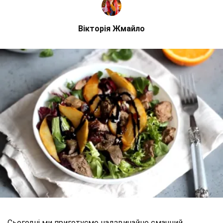
Вікторія Жмайло
Сьогодні ми приготуємо надзвичайно смачний,