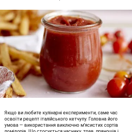
Якщо ви любите кулінарні експерименти, саме час
освоїти рецепт італійського кетчупу. Головна його
умова — використання виключно м'ясистих сортів
помідорів. Що стосується часнику, трав, прянощів і