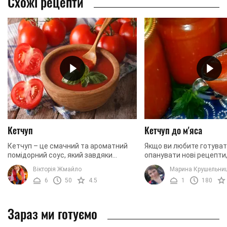
Схожі рецепти
Кетчуп
Кетчуп до м'яса
Кетчуп – це смачний та ароматний
Якщо ви любите готуват
помідорний соус, який завдяки
опанувати нові рецепти
головному інгредієнту, тобто
обов'язково варто зверн
Вікторія Жмайло
Марина Крушельни
помідорам має ще й красивий та
рецепт цього кетчупу. Рі
6
50
4.5
1
180
привабливий яскравий ...
для цього ...
Зараз ми готуємо