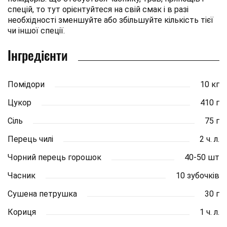
спецій, то тут орієнтуйтеся на свій смак і в разі
необхідності зменшуйте або збільшуйте кількість тієї
чи іншої спеції.
Інгредієнти
Помідори
10 кг
Цукор
410 г
Сіль
75 г
Перець чилі
2 ч. л.
Чорний перець горошок
40-50 шт
Часник
10 зубочків
Сушена петрушка
30 г
Кориця
1 ч. л.