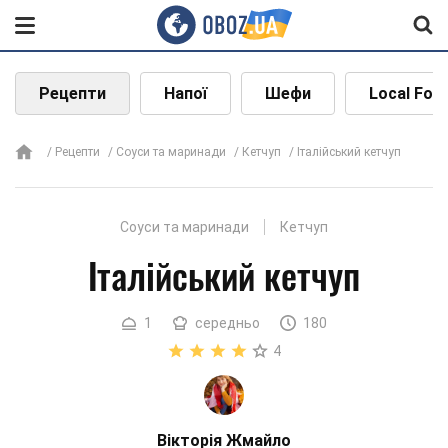
Рецепти
Напої
Шефи
Local Foo
Рецепти
Соуси та маринади
Кетчуп
Італійський кетчуп
Соуси та маринади
Кетчуп
Італійський кетчуп
1
середньо
180
4
Вікторія Жмайло