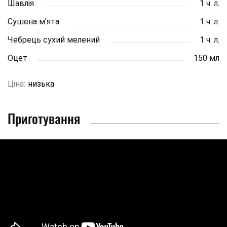
Шавлія
1 ч. л.
Сушена м'ята
1 ч. л.
Чебрець сухий мелений
1 ч. л.
Оцет
150 мл
Ціна:
низька
Приготування