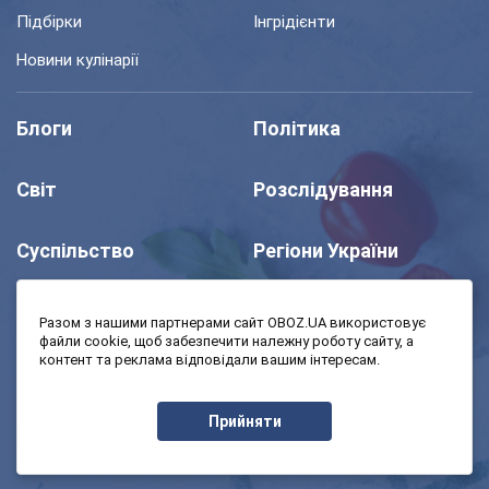
Підбірки
Інгрідієнти
Новини кулінарії
Блоги
Політика
Світ
Розслідування
Суспільство
Регіони України
Шоу
Спорт
Разом з нашими партнерами сайт OBOZ.UA використовує
файли cookie, щоб забезпечити належну роботу сайту, а
контент та реклама відповідали вашим інтересам.
Моя школа
Авто
Прийняти
MedOboz
Економіка