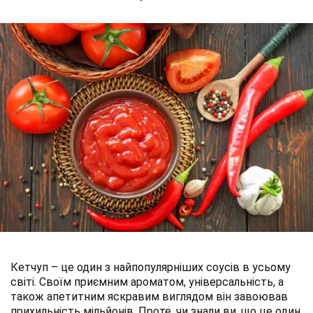
Кетчуп – це один з найпопулярніших соусів в усьому
світі. Своїм приємним ароматом, універсальність, а
також апетитним яскравим виглядом він завоював
прихильність мільйонів. Проте, чи знали ви, що це один