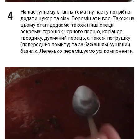
4
На наступному етапі в томатну пасту потрібно
додати цукор та сіль. Перемішати все. Також на
цьому етапі додаємо також і інші спеції,
зокрема: горошок чорного перцю, коріандр,
гвоздику, духмяний перець, а також петрушку
(попередньо помиту) та за бажанням сушений
базилік. Легенько перемішуємо усі компоненти.