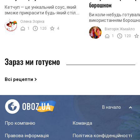
борошном
Кетчуп — це унікальний соус, який
зможе прикрасити будь-який стіл.
Ви коли-небудь готували
Правильно підібраний кетчуп навіть
використанням борошна?
Олена Зоріна
найбільш безнадійну страву зробить
саме час ознайомитися
1
120
4
Вікторія Жмайло
смачною і ...
рецептом. Як правило, 
1
120
кетчупів ...
Зараз ми готуємо
Всі рецепти
В начало
Про компанію
Команда
Правова інформація
Політика конфіденційності