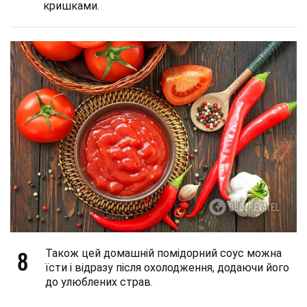
кришками.
8
Також цей домашній помідорний соус можна
їсти і відразу після охолодження, додаючи його
до улюблених страв.