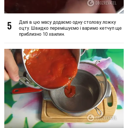
5
Далі в цю масу додаємо одну столову ложку
оцту. Швидко перемішуємо і варимо кетчуп ще
приблизно 10 хвилин.