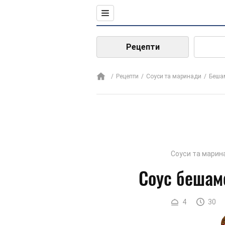
Рецепти
Рецепти
Соуси та маринади
Беша
Соуси та марин
Соус бешам
4
30