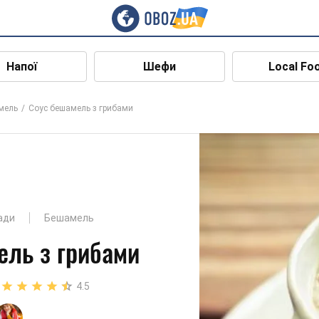
Напої
Шефи
Local Fo
мель
Соус бешамель з грибами
ади
Бешамель
ель з грибами
4.5