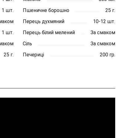
1 шт.
Пшеничне борошно
25 г.
маком
Перець духмяний
10-12 шт.
1 шт.
Перець білий мелений
За смаком
маком
Сіль
За смаком
25 г.
Печериці
200 гр.