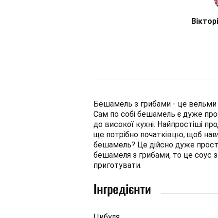
Віктор
Бешамель з грибами - це вельми 
Сам по собі бешамель є дуже про
до високої кухні. Найпростіші пр
ще потрібно початківцю, щоб нав
бешамель? Це дійсно дуже просто
бешамеля з грибами, то це соус 
приготувати.
Інгредієнти
Цибуля