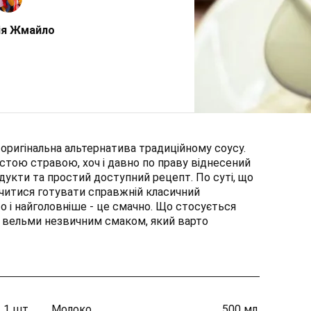
ія Жмайло
оригінальна альтернатива традиційному соусу.
стою стравою, хоч і давно по праву віднесений
одукти та простий доступний рецепт. По суті, що
читися готувати справжній класичний
 і найголовніше - це смачно. Що стосується
з вельми незвичним смаком, який варто
1 шт.
Молоко
500 мл.