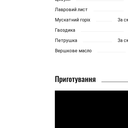
Лавровий лист
Мускатний горіх
За с
Гвоздика
Петрушка
За с
Вершкове масло
Приготування