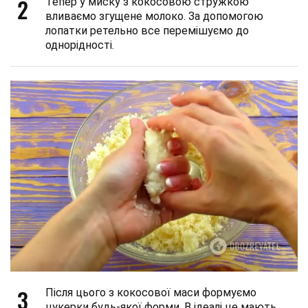
2
Тепер у миску з кокосовою стружкою
вливаємо згущене молоко. За допомогою
лопатки ретельно все перемішуємо до
однорідності.
3
Після цього з кокосової маси формуємо
цукерки будь-якої форми. В ідеалі це мають