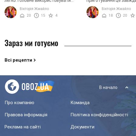
легко. Головне використовувати
приготування це завжд
якісні інгредієнти і детально
домочадців. Готувати їх
Вікторія Жмайло
Вікторія Жмайло
слідувати нашим рецептом. В
результат завжди пере
20
15
4
18
20
результаті у вас вийдуть ...
очікування. ...
Зараз ми готуємо
Всі рецепти
В начало
Про компанію
Команда
Правова інформація
Політика конфіденційності
Реклама на сайті
Документи