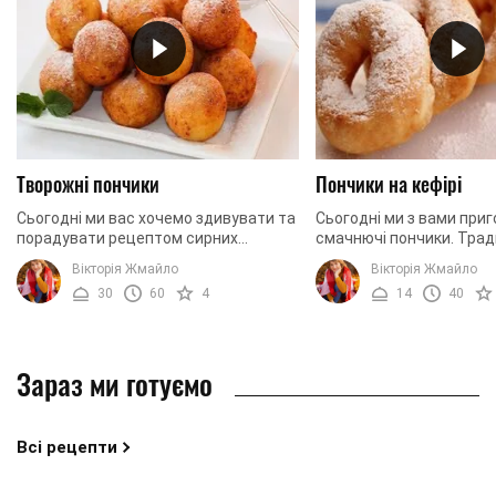
Творожні пончики
Пончики на кефірі
Сьогодні ми вас хочемо здивувати та
Сьогодні ми з вами при
порадувати рецептом сирних
смачнючі пончики. Трад
пончиків. Вони мають незвичну
готуються з дріжджовог
Вікторія Жмайло
Вікторія Жмайло
форму та склад тіста. Такі пончики
відповідно процес створ
30
60
4
14
40
надзвичайно смачні та ...
смакоти триває ...
Зараз ми готуємо
Всі рецепти