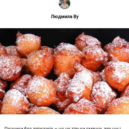
Людмила Ву
Пончики без дріжджів – це не тільки смачно, але ще і