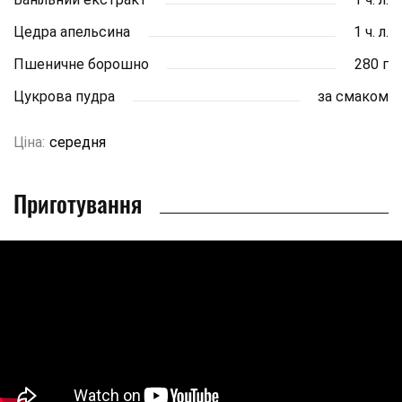
Цедра апельсина
1 ч. л.
Пшеничне борошно
280 г
Цукрова пудра
за смаком
Ціна:
середня
Приготування