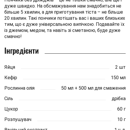
дуже швидко. На обсмажування нам знадобиться не
більше 5 хвилин, а для приготування тіста – не більше
20 хвилин. Такі пончики потішать вас і ваших близьких
тим, що є дуже універсальною випічкою. Подавайте їх
із джемом, медом, та навіть зі сметаною, буде дуже
смачно!
Інгредієнти
Яйця
2 шт
Кефір
150 мл
Рослинна олія
50 мл + 500 мл для смаження
Сіль
дрібка
Цукор
60 г
Розпушувач
10 г
Ванільний екстракт
1 ч. л.