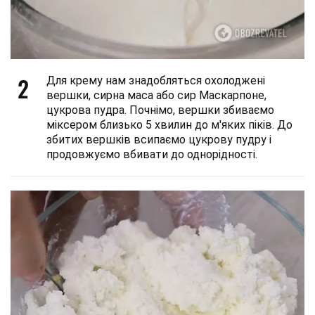
2
Для крему нам знадобляться охолоджені
вершки, сирна маса або сир Маскарпоне,
цукрова пудра. Почнімо, вершки збиваємо
міксером близько 5 хвилин до м'яких піків. До
збитих вершків всипаємо цукрову пудру і
продовжуємо вбивати до однорідності.