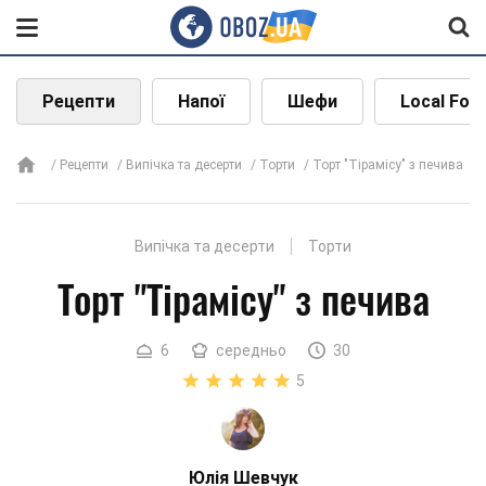
Рецепти
Напої
Шефи
Local Foo
Рецепти
Випічка та десерти
Торти
Торт "Тірамісу" з печива
Випічка та десерти
Торти
Торт "Тірамісу" з печива
6
середньо
30
5
Юлія Шевчук