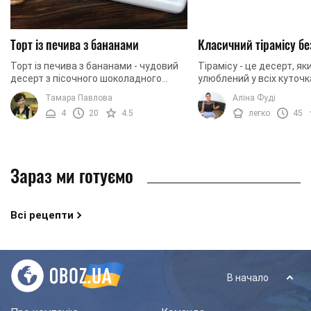
Торт із печива з бананами
Класичний тірамісу бе
Торт із печива з бананами - чудовий
Тірамісу - це десерт, як
десерт з пісочного шоколадного
улюблений у всіх куточка
печива з ніжним вершковим кремом,
Вершковий ніжний крем 
Тамара Павлова
Аліна Фуді
м'яким банановим прошарком і
печиво савоярді - нейм
4
20
4.5
легко
45
ноткою ванілі. 20 ...
поєднання. Приємний ...
Зараз ми готуємо
Всі рецепти
В начало