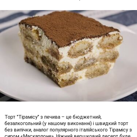
Торт "Тірамісу" з печива – це бюджетний,
безалкогольний (у нашому виконанні) і швидкий торт
без випічки, аналог популярного італійського Тірамісу з
сиром «Маскарпоне». Ніжний вершковий десерт буде