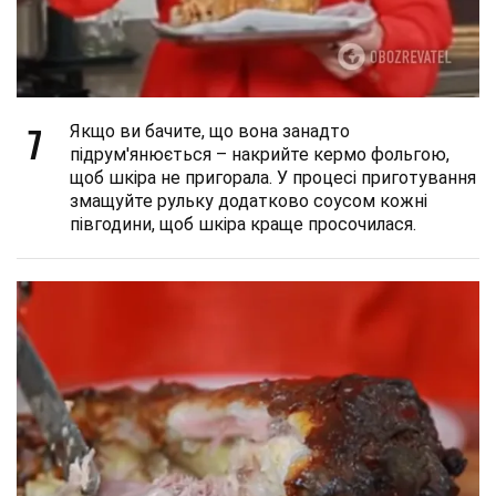
7
Якщо ви бачите, що вона занадто
підрум'янюється – накрийте кермо фольгою,
щоб шкіра не пригорала. У процесі приготування
змащуйте рульку додатково соусом кожні
півгодини, щоб шкіра краще просочилася.