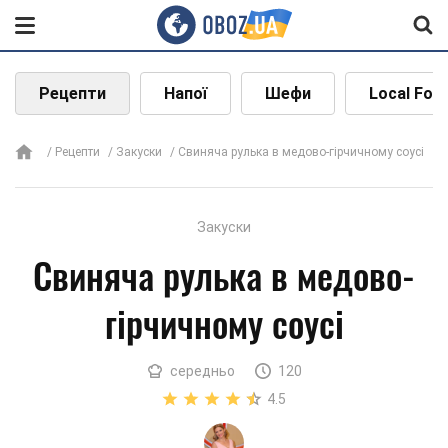
Рецепти
Напої
Шефи
Local Foo
Рецепти
Закуски
Свиняча рулька в медово-гірчичному соусі
Закуски
Свиняча рулька в медово-
гірчичному соусі
середньо
120
4.5