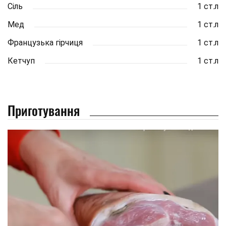
Сіль
1 ст.л
Мед
1 ст.л
Французька гірчиця
1 ст.л
Кетчуп
1 ст.л
Приготування