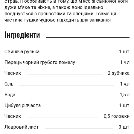
страв. Її особливість в тому, що м'ясо зі свинячої ноги
дуже м'яке та ніжне, а також воно ідеально
поєднується з пряностями та спеціями. І саме ця
частина тушки чудово підходить для запікання.
Інгредієнти
Свиняча рулька
1 шт
Перець чорний грубого помелу
1 ч.л
Часник
2 зубчика
Сіль
1 ч.л
Вода
1,5 л
Цибуля ріпчаста
1 шт
Часник
0,5 головки
Лавровий лист
3 шт