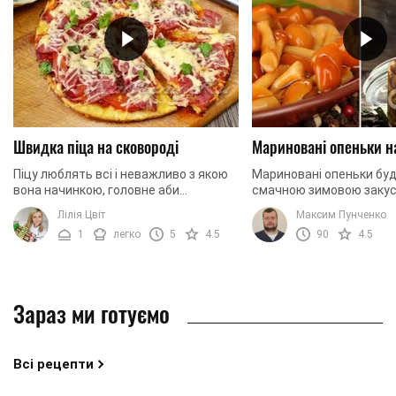
Швидка піца на сковороді
Мариновані опеньки н
Піцу люблять всі і неважливо з якою
Мариновані опеньки бу
вона начинкою, головне аби
смачною зимовою закус
побільше. В такому випадку, що може
приготуємо їх разом!
Лілія Цвіт
Максим Пунченко
бути краще, ніж приготувати її
1
легко
5
4.5
90
4.5
самостійно з ...
Зараз ми готуємо
Всі рецепти