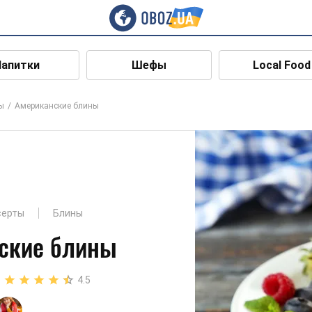
Напитки
Шефы
Local Food
ы
Американские блины
серты
Блины
ские блины
4.5