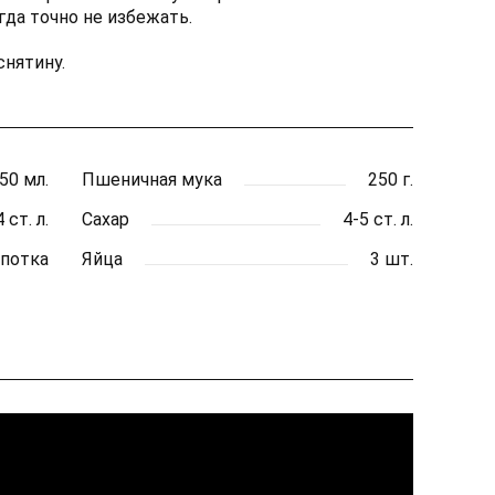
да точно не избежать.
снятину.
50 мл.
Пшеничная мука
250 г.
4 ст. л.
Сахар
4-5 ст. л.
потка
Яйца
3 шт.