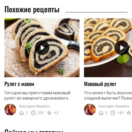
Похожие рецепты
Рулет с маком
Маковый рулет
Сегодня мы приготовим маковый
Что может быть вкусне
рулет из заварного дрожжевого
сладкой выпечки? Пожа
теста. Процесс не совсем легкий, но
выпечка, которая пригот
Виктория Жмайло
Виктория Жмайло
мы пошагово и максимально
любовью, в хорошем нас
2
200
4.5
5
180
подробно описываем каждый ...
положительным ...