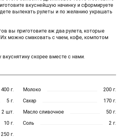
приготовите вкуснейшую начинку и сформируете
удете выпекать рулеты и по желанию украшать
тов вы приготовите аж два рулета, которые
 Их можно смаковать с чаем, кофе, компотом
у вкуснятину скорее вместе с нами.
400 г.
Молоко
200 г.
5 г.
Сахар
170 г.
2 шт.
Масло сливочное
50 г.
10 г.
Соль
2 г.
250 г.