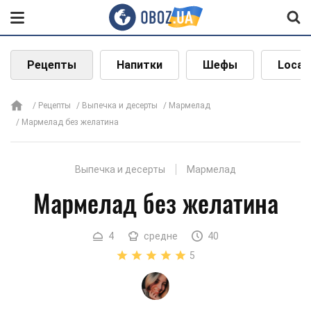
Рецепты
Напитки
Шефы
Local
Рецепты
Выпечка и десерты
Мармелад
Мармелад без желатина
Выпечка и десерты
Мармелад
Мармелад без желатина
4
средне
40
5