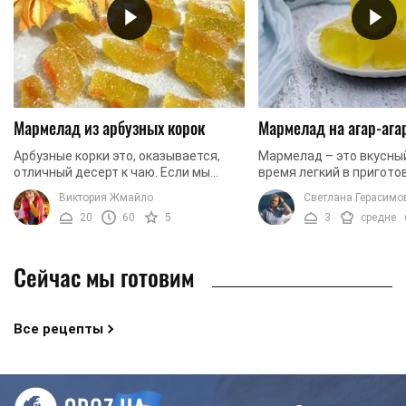
Мармелад из арбузных корок
Мармелад на агар-ага
Арбузные корки это, оказывается,
Мармелад – это вкусный
отличный десерт к чаю. Если мы
время легкий в пригото
озадачили вас таким заявлением, то
десерт, который любят и
Виктория Жмайло
Светлана Герасимо
настоятельно рекомендуем
взрослые. Сегодня мы 
20
60
5
3
средне
ознакомиться с этим ...
приготовить эту ...
Сейчас мы готовим
Все рецепты