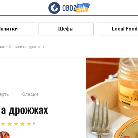
Напитки
Шефы
Local Food
ьи
Оладьи на дрожжах
серты
Оладьи
на дрожжах
5