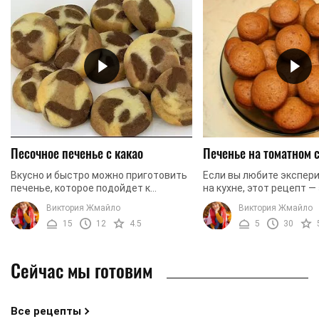
Песочное печенье с какао
Печенье на томатном 
Вкусно и быстро можно приготовить
Если вы любите экспер
печенье, которое подойдет к
на кухне, этот рецепт — 
чайному застолью, если вы захотели
вам нужно. Мы предлаг
Виктория Жмайло
Виктория Жмайло
порадовать своих родных и близких!
приготовить печенье н
15
12
4.5
5
30
Особенно такое ...
томатного сока. Это ...
Сейчас мы готовим
Все рецепты