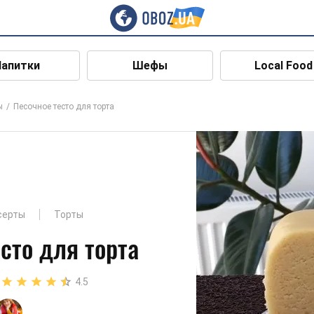
Напитки
Шефы
Local Food
ы
Песочное тесто для торта
серты
Торты
сто для торта
4.5