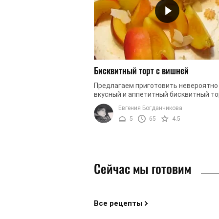
Бисквитный торт с вишней
Предлагаем приготовить невероятно
вкусный и аппетитный бисквитный то
вишней, которым вы легко сможете у
Евгения Богданчикова
своих гостей. Вы в любое время ...
5
65
4.5
Сейчас мы готовим
Все рецепты