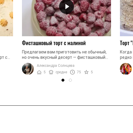
Фисташковый торт с малиной
Торт 
Предлагаем вам приготовить не обычный,
Когда 
рт с
но очень вкусный десерт — фисташковый
редко
дивить
торт с малиной. Торт получается вкусным и
франц
Александра Солнцева
красивым, поэтому вы легко ...
торт, 
5
средне
75
5