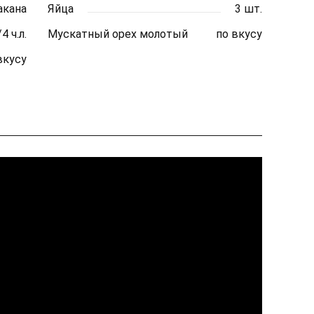
акана
Яйца
3 шт.
4 ч.л.
Мускатный орех молотый
по вкусу
вкусу