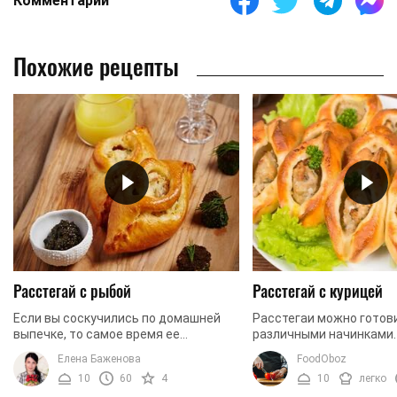
Комментарии
Похожие рецепты
Расстегай с рыбой
Расстегай с курицей
Если вы соскучились по домашней
Расстегаи можно готов
выпечке, то самое время ее
различными начинками. 
приготовить. Предлагаем вам
данном рецепте, речь п
Елена Баженова
FoodOboz
приготовить расстегаи с рыбой,
расстегаях с курицей. 
10
60
4
10
легко
которые точно не оставят вас ...
отлично сочетается с ...