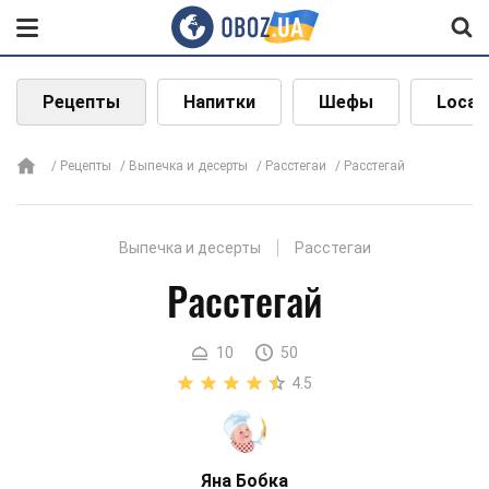
Рецепты
Напитки
Шефы
Local
Рецепты
Выпечка и десерты
Расстегаи
Расстегай
Выпечка и десерты
Расстегаи
Расстегай
10
50
4.5
Яна Бобка