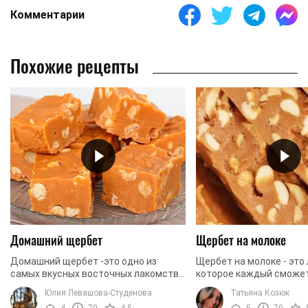
Комментарии
Похожие рецепты
Домашний щербет
Щербет на молоке
Домашний щербет -это одно из
Щербет на молоке - это
самых вкусных восточных лакомств,
которое каждый сможе
которое вы с легкостью сможете
приготовить в домашних
Юлия Левашова-Студенова
Татьяна Козюк
приготовить самостоятельно, при
Для этого вам понадоб
4
70
4.5
5
70