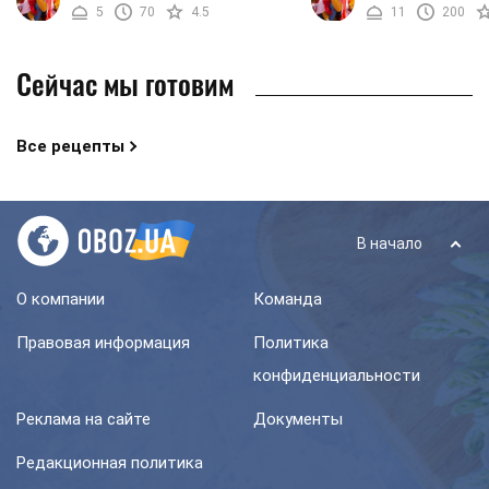
5
70
4.5
11
200
Вкусное тесто, ...
готовить такую ​​выпечку 
Сейчас мы готовим
Все рецепты
В начало
О компании
Команда
Правовая информация
Политика
конфиденциальности
Реклама на сайте
Документы
Редакционная политика