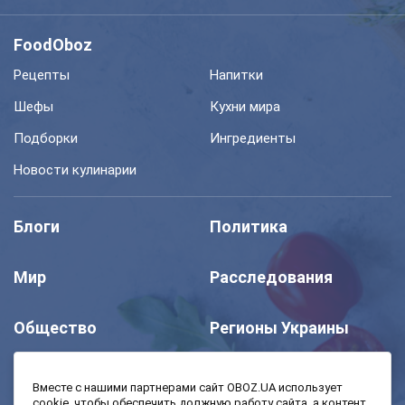
FoodOboz
Рецепты
Напитки
Шефы
Кухни мира
Подборки
Ингредиенты
Новости кулинарии
Блоги
Политика
Мир
Расследования
Общество
Регионы Украины
Шоу
Спорт
Вместе с нашими партнерами сайт OBOZ.UA использует
cookie, чтобы обеспечить должную работу сайта, а контент