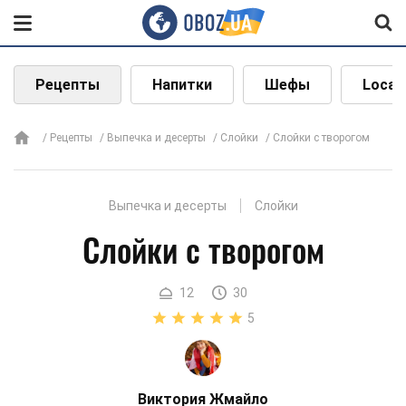
Рецепты
Напитки
Шефы
Local
Рецепты
Выпечка и десерты
Слойки
Слойки с творогом
Выпечка и десерты
Слойки
Слойки с творогом
12
30
5
Виктория Жмайло