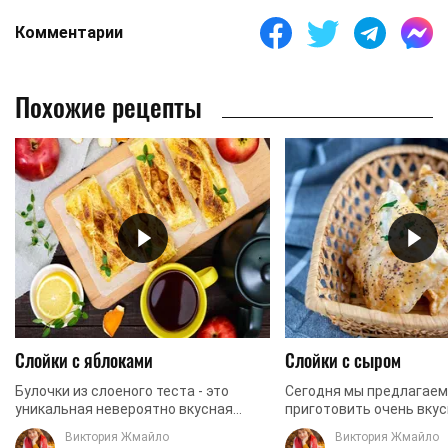
Комментарии
Похожие рецепты
Слойки с яблоками
Слойки с сыром
Булочки из слоеного теста - это
Сегодня мы предлагаем
уникальная невероятно вкусная
приготовить очень вкус
выпечка, которую любят не только
ароматные булочки из 
Виктория Жмайло
Виктория Жмайло
дети, но и практически все взрослые.
теста. Рецепт довольно