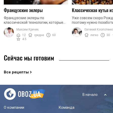
Французские эклеры
Классическая кутья 
Французские эклеры по
Уже совсем скоро Рожд
классической технологии, которые
поэтому нужно позаботи
легко можно приготовить дома.
будет ваша праздничная
Максим Кречик
Евгений Клопотенк
Сегодня мы готовим эклеры с
традиционный рецепт 
12
средне
60
легко
30
заварным кремом. Чтобы придать
настоящая пшеница, а та
4.5
крему ...
Сейчас мы готовим
Все рецепты
В начало
О компании
Команда