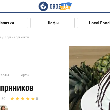
Напитки
Шефы
Local Food
ы
Торт из пряников
серты
Торты
 пряников
30
5