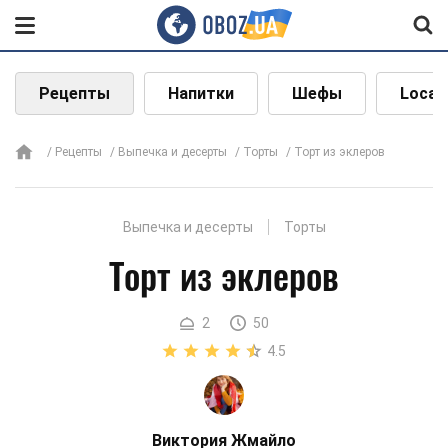
Рецепты
Напитки
Шефы
Local
Рецепты
Выпечка и десерты
Торты
Торт из эклеров
Выпечка и десерты
Торты
Торт из эклеров
2
50
4.5
Виктория Жмайло