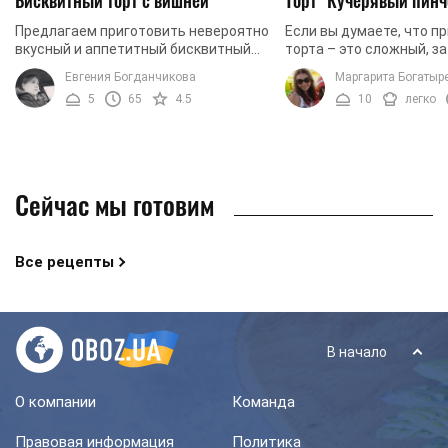
Бисквитный торт с вишней
Торт "Кучерявый пинч
Предлагаем приготовить невероятно
Если вы думаете, что п
вкусный и аппетитный бисквитный
торта – это сложный, з
торт с вишней, которым вы легко
длительный процесс, то
Евгения Богданчикова
Маргарита Богатыр
сможете удивить своих гостей. Вы в
ознакомившись с рецеп
5
65
4.5
10
легко
любое время ...
вкусного и нежного ...
Сейчас мы готовим
Все рецепты
В начало
О компании
Команда
Правовая информация
Политика