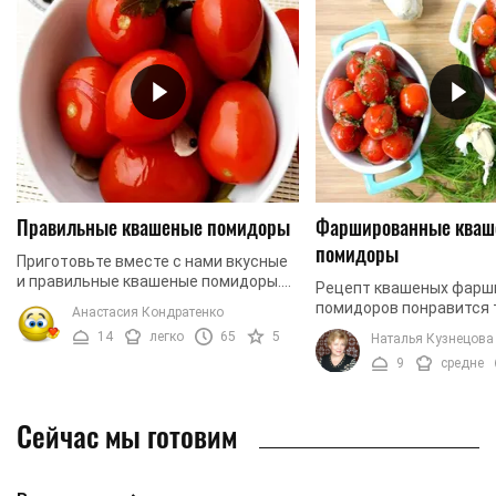
Правильные квашеные помидоры
Фаршированные кваш
помидоры
Приготовьте вместе с нами вкусные
и правильные квашеные помидоры.
Рецепт квашеных фарш
Такая зимняя закуска точно
помидоров понравится 
Анастасия Кондратенко
понравится вашим родным. А самое
которым надоело одноо
14
легко
65
5
Наталья Кузнецова
главное, что вы узнаете ...
которые хотят экспери
9
средне
у себя на кухне и ...
Сейчас мы готовим