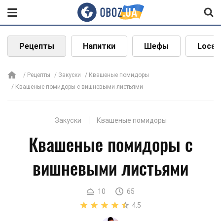
Рецепты
Напитки
Шефы
Local
Рецепты
Закуски
Квашеные помидоры
Квашеные помидоры с вишневыми листьями
Закуски
Квашеные помидоры
Квашеные помидоры с
вишневыми листьями
10
65
4.5