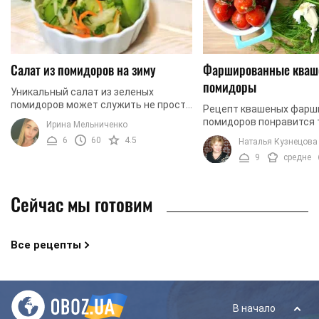
Салат из помидоров на зиму
Фаршированные кваш
помидоры
Уникальный салат из зеленых
помидоров может служить не просто
Рецепт квашеных фарш
блюдом «на сегодня», его можно
помидоров понравится 
Ирина Мельниченко
консервировать как закуску и кушать
которым надоело одноо
6
60
4.5
Наталья Кузнецова
в холодные зимние ...
которые хотят экспери
9
средне
у себя на кухне и ...
Сейчас мы готовим
Все рецепты
В начало