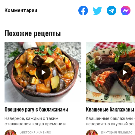
Комментарии
Похожие рецепты
Овощное рагу с баклажанами
Квашеные баклажаны 
Наверное, каждый с таким
Квашенные баклажаны –
сталкивался, когда времени и
невероятно вкусный ре
продуктов на приготовление блюда
домашней закуски. Для
Виктория Жмайло
Виктория Жмайло
нет, а неожиданные, но приятные
приготовления лучше и