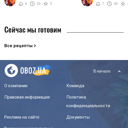
6
30
5
7
45
гости уже на пороге вашего ...
овощи средней величины,
Сейчас мы готовим
Все рецепты
В начало
О компании
Команда
Правовая информация
Политика
конфиденциальности
Реклама на сайте
Документы