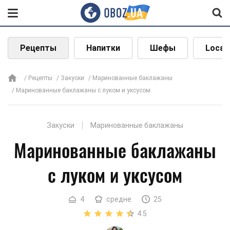
Рецепты
Напитки
Шефы
Local
Рецепты
Закуски
Маринованные баклажаны
Маринованные баклажаны с луком и уксусом
Закуски
Маринованные баклажаны
Маринованные баклажаны
с луком и уксусом
4
средне
25
4.5