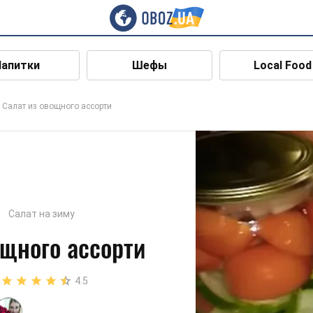
Напитки
Шефы
Local Food
Салат из овощного ассорти
Салат на зиму
ощного ассорти
4.5