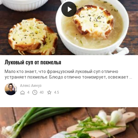
Луковый суп от похмелья
Мало кто знает, что французский луковый суп отлично
устраняет похмелье. Блюдо отлично тонизирует, освежает и
придает заряд сил. На практике ...
Алекс Аинуз
4
40
4.5