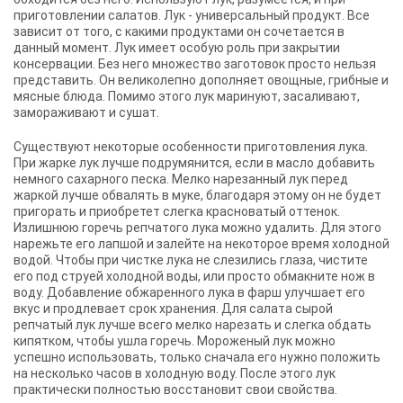
приготовлении салатов. Лук - универсальный продукт. Все
зависит от того, с какими продуктами он сочетается в
данный момент. Лук имеет особую роль при закрытии
консервации. Без него множество заготовок просто нельзя
представить. Он великолепно дополняет овощные, грибные и
мясные блюда. Помимо этого лук маринуют, засаливают,
замораживают и сушат.
Существуют некоторые особенности приготовления лука.
При жарке лук лучше подрумянится, если в масло добавить
немного сахарного песка. Мелко нарезанный лук перед
жаркой лучше обвалять в муке, благодаря этому он не будет
пригорать и приобретет слегка красноватый оттенок.
Излишнюю горечь репчатого лука можно удалить. Для этого
нарежьте его лапшой и залейте на некоторое время холодной
водой. Чтобы при чистке лука не слезились глаза, чистите
его под струей холодной воды, или просто обмакните нож в
воду. Добавление обжаренного лука в фарш улучшает его
вкус и продлевает срок хранения. Для салата сырой
репчатый лук лучше всего мелко нарезать и слегка обдать
кипятком, чтобы ушла горечь. Мороженый лук можно
успешно использовать, только сначала его нужно положить
на несколько часов в холодную воду. После этого лук
практически полностью восстановит свои свойства.