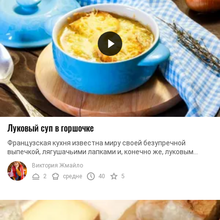
Луковый суп в горшочке
Французская кухня известна миру своей безупречной
выпечкой, лягушачьими лапками и, конечно же, луковым
супом. Французы считают это блюдо своей ...
Виктория Жмайло
2
средне
40
5