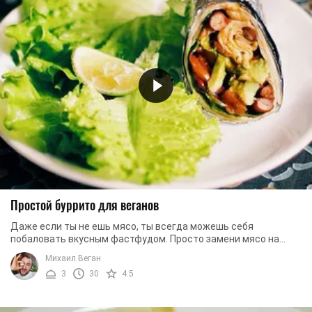
Простой буррито для веганов
Даже если ты не ешь мясо, ты всегда можешь себя
побаловать вкусным фастфудом. Просто замени мясо на
любимые овощи. А мы поможем вам приготовить ...
Михаил Веган
3
30
4.5