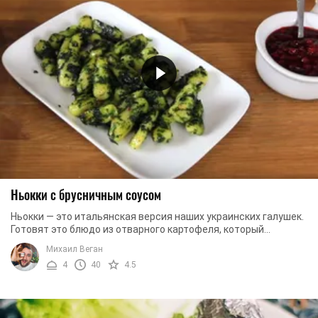
Ньокки с брусничным соусом
Ньокки — это итальянская версия наших украинских галушек.
Готовят это блюдо из отварного картофеля, который
разминают в пюре. Как правило, в пюре ...
Михаил Веган
4
40
4.5