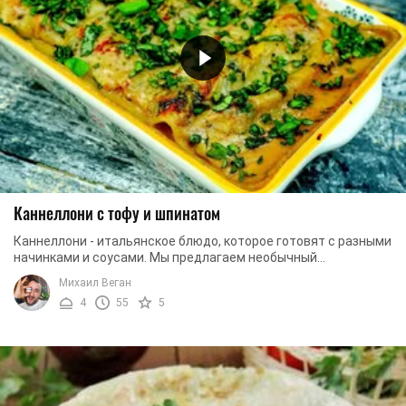
Каннеллони с тофу и шпинатом
Каннеллони - итальянское блюдо, которое готовят с разными
начинками и соусами. Мы предлагаем необычный
вегетарианский рецепт каннеллони с сыром тофу ...
Михаил Веган
4
55
5