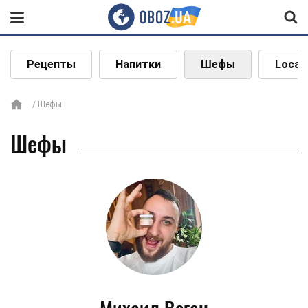
Рецепты
Напитки
Шефы
Local
Шефы
Шефы