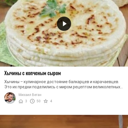
Хычины с копченым сыром
Хычины – кулинарное достояние балкарцев и карачаевцев.
Это их предки поделились с миром рецептом великолепных
тонких лепешек. Хычины с копченым сыром ...
Михаил Веган
3
50
4