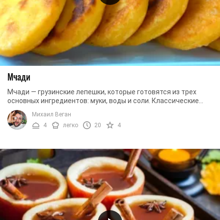
Мчади
Мчади — грузинские лепешки, которые готовятся из трех
основных ингредиентов: муки, воды и соли. Классические
грузинские мчади выпекают в специальных ...
Михаил Веган
4
легко
20
4