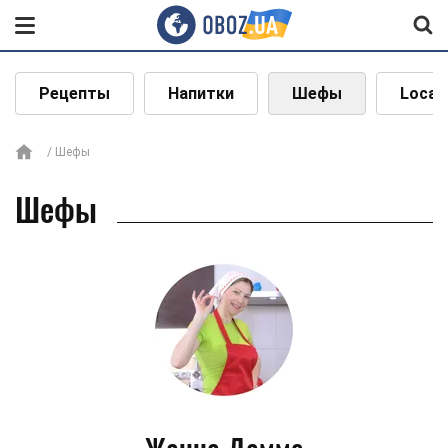
Рецепты
Напитки
Шефы
Local
Шефы
Шефы