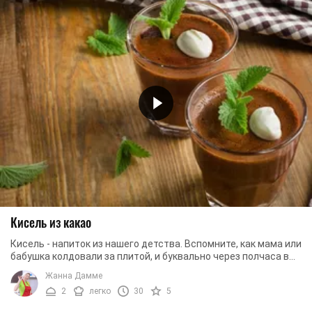
Кисель из какао
Кисель - напиток из нашего детства. Вспомните, как мама или
бабушка колдовали за плитой, и буквально через полчаса вы
уже чувствовали этот ...
Жанна Дамме
2
легко
30
5