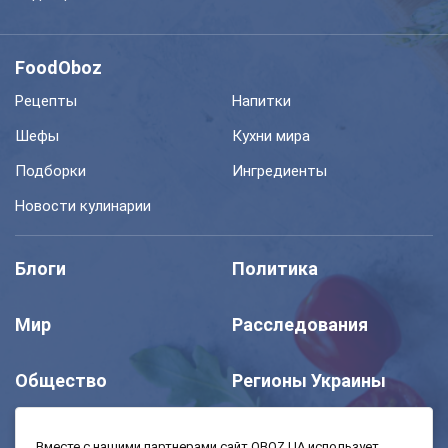
FoodOboz
Рецепты
Напитки
Шефы
Кухни мира
Подборки
Ингредиенты
Новости кулинарии
Блоги
Политика
Мир
Расследования
Общество
Регионы Украины
Шоу
Спорт
Вместе с нашими партнерами сайт OBOZ.UA использует