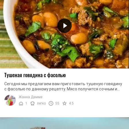
Тушеная говядина с фасолью
Сегодня мы предлагаем вам приготовить тушеную говядину
с фасолью по данному рецепту. Мясо получится сочным и
нежным, а фасоль поможет раскрыть все ...
Жанна Дамме
1
легко
55
4.5