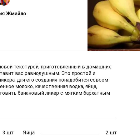
ия Жмайло
мовой текстурой, приготовленный в домашних
ставит вас равнодушным. Это простой и
кера, для его создания понадобится совсем
енное молоко, качественная водка, яйца,
отовить банановый ликер с мягким бархатным
3 шт
Яйца
2 шт