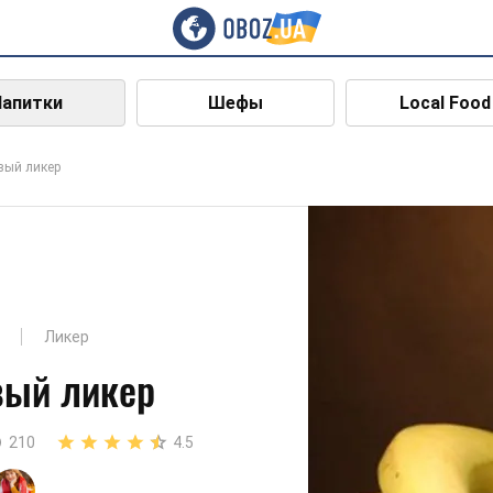
Напитки
Шефы
Local Food
вый ликер
Ликер
вый ликер
210
4.5