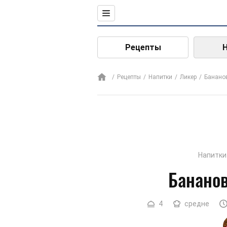
Рецепты
Рецепты
Напитки
Ликер
Банано
Напитки
Банано
4
средне