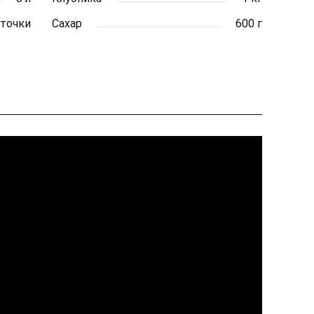
еточки
Сахар
600 г