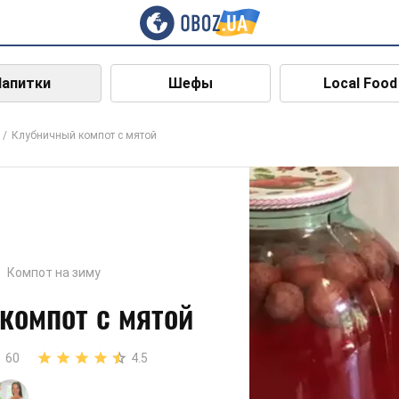
Напитки
Шефы
Local Food
Клубничный компот с мятой
Компот на зиму
компот с мятой
60
4.5