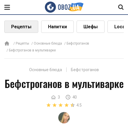
Рецепты
Напитки
Шефы
Local
Рецепты
Основные блюда
Бефстроганов
Бефстроганов в мультиварке
Основные блюда
Бефстроганов
Бефстроганов в мультиварке
3
40
4.5