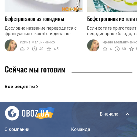
Бефстроганов из говядины
Бефстроганов из теля
Дословно название переводится с
Если хотите приготовит
французского как «Говядина по-
неординарное блюдо, т
строгановски». Это блюдо получило
бефстроганов из телят
Ирина Мельниченко
Ирина Мельниченк
громкую славу во всем мире.
представляет собой м
2
40
4.5
4
60
Несмотря на французское ...
подливку с нежнейшим ..
Сейчас мы готовим
Все рецепты
В начало
О компании
Команда