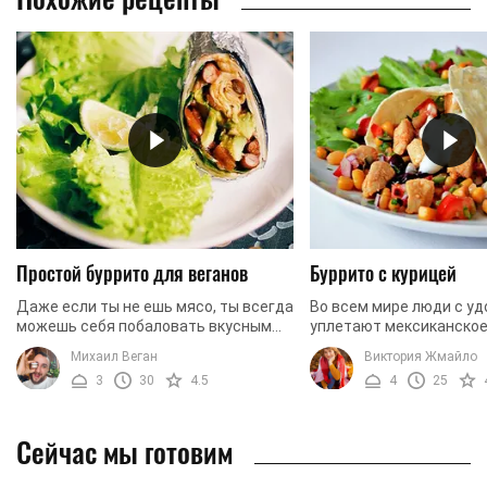
Простой буррито для веганов
Буррито с курицей
Даже если ты не ешь мясо, ты всегда
Во всем мире люди с у
можешь себя побаловать вкусным
уплетают мексиканско
фастфудом. Просто замени мясо на
буррито. Оно весьма сы
Михаил Веган
Виктория Жмайло
любимые овощи. А мы поможем вам
готовится легко и еще 
3
30
4.5
4
25
приготовить ...
такого человека, который
Сейчас мы готовим