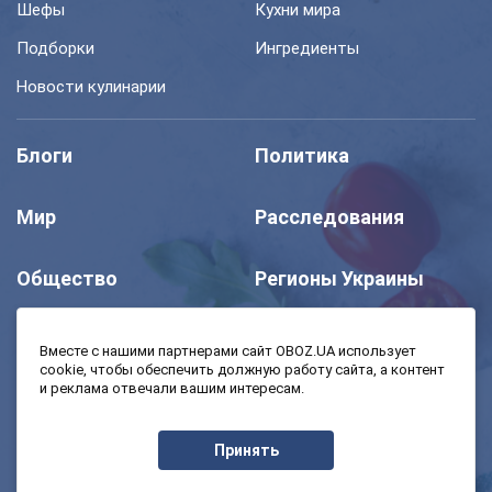
Шефы
Кухни мира
Подборки
Ингредиенты
Новости кулинарии
Блоги
Политика
Мир
Расследования
Общество
Регионы Украины
Шоу
Спорт
Вместе с нашими партнерами сайт OBOZ.UA использует
cookie, чтобы обеспечить должную работу сайта, а контент
и реклама отвечали вашим интересам.
Моя школа
Авто
Принять
MedOboz
Экономика