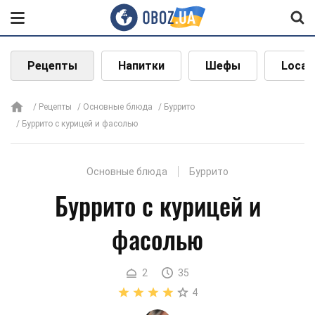
Рецепты
Напитки
Шефы
Local
Рецепты
Основные блюда
Буррито
Буррито с курицей и фасолью
Основные блюда
Буррито
Буррито с курицей и
фасолью
2
35
4