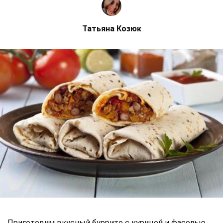
Татьяна Козюк
Приготовим вкусный буррито с курицей и фасолью