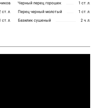
бчиков
Черный перец горошек
1 ст. л.
2 ст. л.
Перец черный молотый
1 ст. л.
1 ст. л.
Базилик сушеный
2 ч. л.