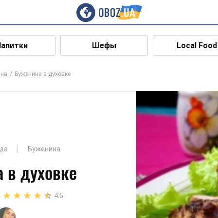
Напитки
Шефы
Local Food
ина
Буженина в духовке
да
Буженина
 в духовке
4.5