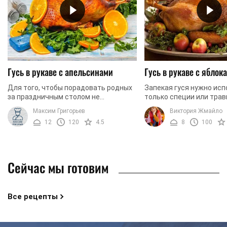
Гусь в рукаве с апельсинами
Гусь в рукаве с яблок
Для того, чтобы порадовать родных
Запекая гуся нужно исп
за праздничным столом не
только специи или трав
обязательно придумывать новые
аромата. Особый вкус и
Максим Григорьев
Виктория Жмайло
блюда. Достаточно просто
придадут фрукты. Поэт
12
120
4.5
8
100
приготовить очень вкусную, ...
предлагаем вам запечь .
Сейчас мы готовим
Все рецепты