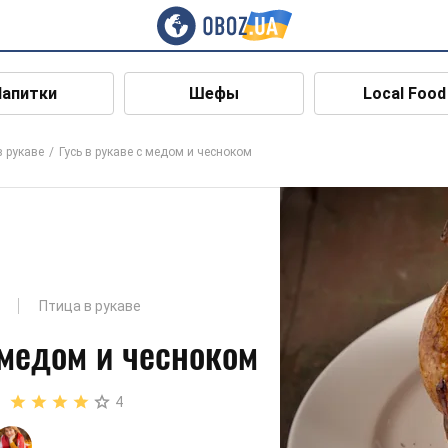
Напитки
Шефы
Local Food
в рукаве
Гусь в рукаве с медом и чесноком
Птица в рукаве
 медом и чесноком
4