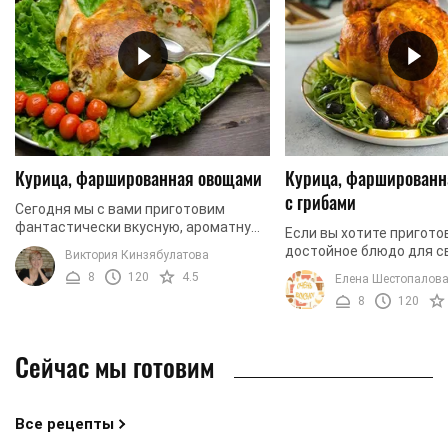
Курица, фаршированная овощами
Курица, фаршированн
с грибами
Сегодня мы с вами приготовим
фантастически вкусную, ароматную
Если вы хотите пригото
и невероятно привлекательную
достойное блюдо для св
Виктория Кинзябулатова
запеченную курицу с овощами. Такое
этот рецепт, несомненн
8
120
4.5
Елена Шестопалов
блюдо должно появляться ...
понравится, ведь мы бу
8
120
курицу, фаршированную .
Сейчас мы готовим
Все рецепты