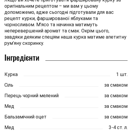
оригінальним рецептом – ми вам у цьому
допоможемо, адже сьогодні підготували для вас
рецепт курки, фаршированої яблуками та
чорносливом. М’ясо та начинка матимуть
неперевершений аромат та смак. Окрім цього,
завдяки деяким спеціям наша курка матиме апетитну
рум’яну скоринку.
Інгредієнти
Курка
1 шт.
Сіль
за смаком
Перець чорний мелений
за смаком
Мед
за смаком
Бальзамічний оцет
за смаком
Мед
3-4 ст. л.