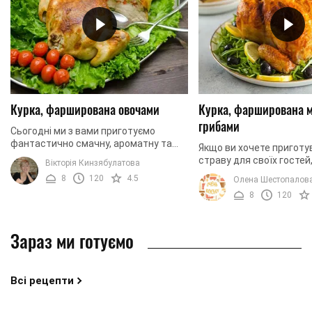
Курка, фарширована овочами
Курка, фарширована 
грибами
Сьогодні ми з вами приготуємо
фантастично смачну, ароматну та
Якщо ви хочете приготу
неймовірно привабливу запечену
страву для своїх гостей
Вікторія Кинзябулатова
курку з овочами. Така страва має
безсумнівно, вам сподо
8
120
4.5
Олена Шестопалов
з’являтися не лише на ...
адже ми будемо запікати
8
120
фаршировану ...
Зараз ми готуємо
Всі рецепти