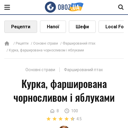
Рецепти
Напої
Шефи
Local Foo
Рецепти
Основні страви
Фарширований птах
Курка, фарширована чорносливом і яблуками
Основні страви
Фарширований птах
Курка, фарширована
чорносливом і яблуками
8
100
4.5