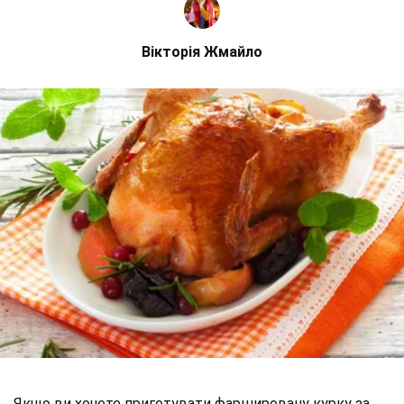
Вікторія Жмайло
Якщо ви хочете приготувати фаршировану курку за